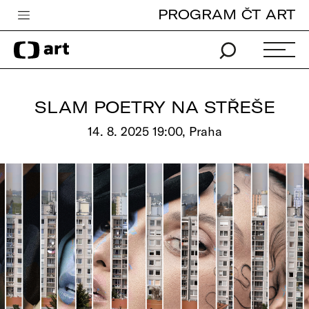
PROGRAM ČT ART
Česká televize
Zpravodajství
Sport
SLAM POETRY NA STŘEŠE
iVysílání
14. 8. 2025 19:00, Praha
TV program
Pro děti
edu
Vše o ČT