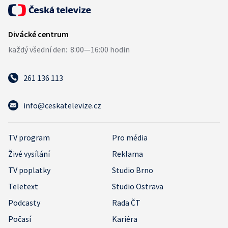
261 136 113
info@ceskatelevize.cz
TV program
Pro média
Živé vysílání
Reklama
TV poplatky
Studio Brno
Teletext
Studio Ostrava
Podcasty
Rada ČT
Počasí
Kariéra