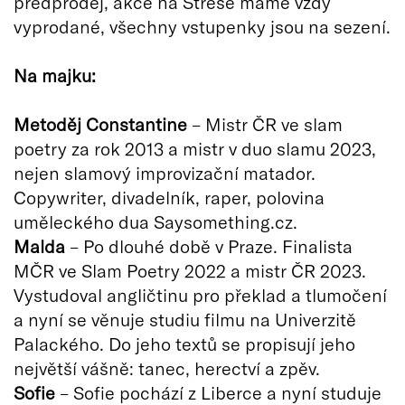
předprodej, akce na Střeše máme vždy
vyprodané, všechny vstupenky jsou na sezení.
Na majku:
Metoděj Constantine
– Mistr ČR ve slam
poetry za rok 2013 a mistr v duo slamu 2023,
nejen slamový improvizační matador.
Copywriter, divadelník, raper, polovina
uměleckého dua Saysomething.cz.
Malda
– Po dlouhé době v Praze. Finalista
MČR ve Slam Poetry 2022 a mistr ČR 2023.
Vystudoval angličtinu pro překlad a tlumočení
a nyní se věnuje studiu filmu na Univerzitě
Palackého. Do jeho textů se propisují jeho
největší vášně: tanec, herectví a zpěv.
Sofie
– Sofie pochází z Liberce a nyní studuje