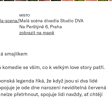
MÍSTO
la-scena/
Malá scéna divadla Studio DVA
Na Perštýně 6, Praha
zobrazit na mapě
ná smajlíkem
komedie se vším, co k velkým love story patří.
ponská legenda říká, že když jsou si dva lidé
opojuje je ode dne narození neviditelná červená
t nelze přetrhnout, spojuje lidi navždy, ať chtějí