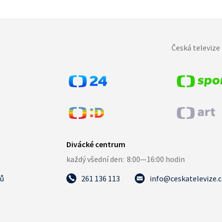
Česká televize 
tů
261 136 113
info@ceskatelevize.