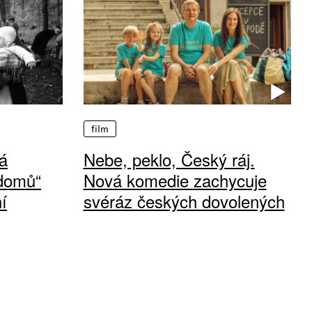
film
á
Nebe, peklo, Český ráj.
 domů“
Nová komedie zachycuje
í
svéráz českých dovolených