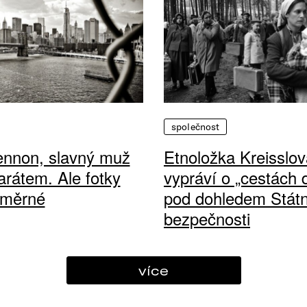
společnost
ennon, slavný muž
Etnoložka Kreisslov
arátem. Ale fotky
vypráví o „cestách
ůměrné
pod dohledem Státn
bezpečnosti
více