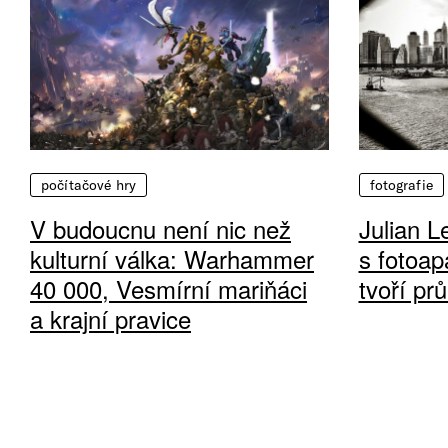
počítačové hry
fotografie
V budoucnu není nic než
Julian L
kulturní válka: Warhammer
s fotoap
40 000, Vesmírní mariňáci
tvoří pr
a krajní pravice