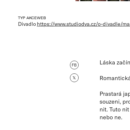
TYP AKCE
WEB
Divadlo
https://www.studiodva.cz/o-divadle/ma
Láska začí
FB
Romantická 
𝕏
Prastará ja
souzeni, pr
nit. Tuto ni
nebo ne.