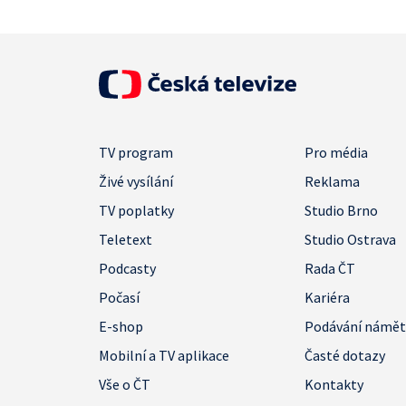
TV program
Pro média
Živé vysílání
Reklama
TV poplatky
Studio Brno
Teletext
Studio Ostrava
Podcasty
Rada ČT
Počasí
Kariéra
E-shop
Podávání námě
Mobilní a TV aplikace
Časté dotazy
Vše o ČT
Kontakty