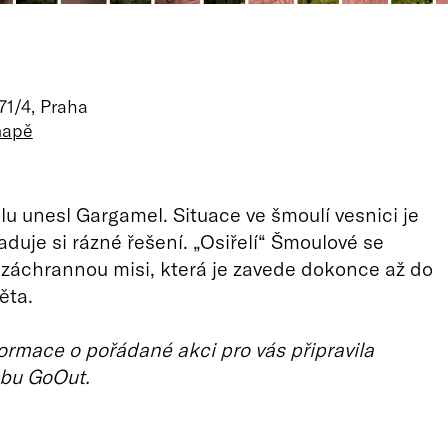
71/4, Praha
mapě
u unesl Gargamel. Situace ve šmoulí vesnici je
aduje si rázné řešení. „Osiřelí“ Šmoulové se
 záchrannou misi, která je zavede dokonce až do
ěta.
ormace o pořádané akci pro vás připravila
bu GoOut.