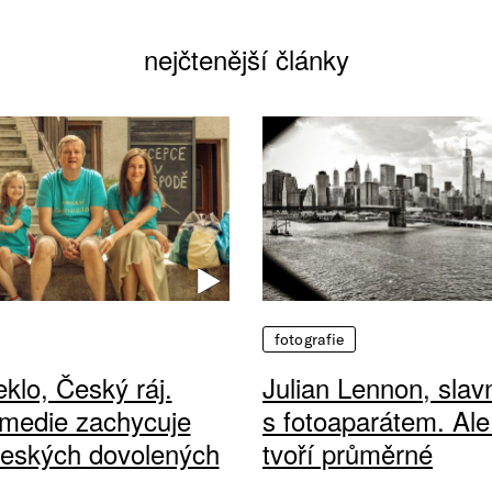
nejčtenější články
fotografie
klo, Český ráj.
Julian Lennon, sla
medie zachycuje
s fotoaparátem. Ale
českých dovolených
tvoří průměrné