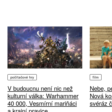
počítačové hry
film
V budoucnu není nic než
Nebe, pe
kulturní válka: Warhammer
Nová ko
40 000, Vesmírní mariňáci
svéráz 
a krajní pravice