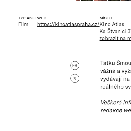
TYP AKCE
WEB
MÍSTO
Film
https://kinoatlaspraha.cz/
Kino Atlas
Ke Štvanici 3
zobrazit na 
Taťku Šmoul
FB
vážná a vyž
vydávají na
𝕏
reálného sv
Veškeré inf
redakce we