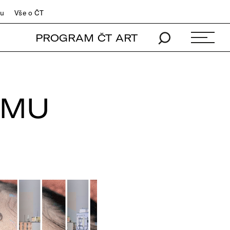
du
Vše o ČT
PROGRAM ČT ART
LMU