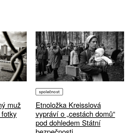
společnost
vný muž
Etnoložka Kreisslová
 fotky
vypráví o „cestách domů“
pod dohledem Státní
bezpečnosti