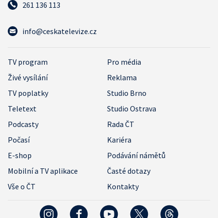
261 136 113
info@ceskatelevize.cz
TV program
Pro média
Živé vysílání
Reklama
TV poplatky
Studio Brno
Teletext
Studio Ostrava
Podcasty
Rada ČT
Počasí
Kariéra
E-shop
Podávání námětů
Mobilní a TV aplikace
Časté dotazy
Vše o ČT
Kontakty