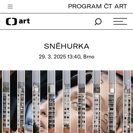
PROGRAM ČT ART
Česká televize
Zpravodajství
Sport
SNĚHURKA
iVysílání
29. 3. 2025 13:40, Brno
TV program
Pro děti
edu
Vše o ČT