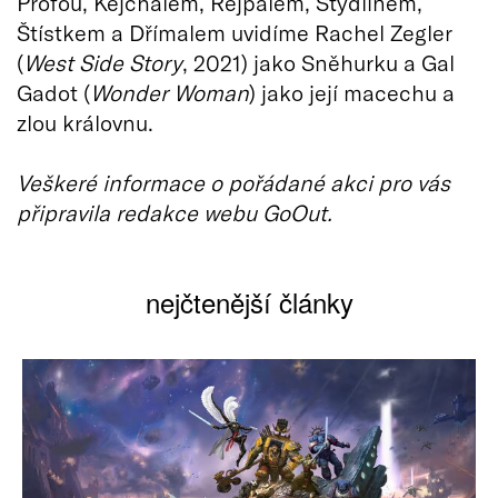
Prófou, Kejchalem, Rejpalem, Stydlínem,
Štístkem a Dřímalem uvidíme Rachel Zegler
(
West Side Story
, 2021) jako Sněhurku a Gal
Gadot (
Wonder Woman
) jako její macechu a
zlou královnu.
Veškeré informace o pořádané akci pro vás
připravila redakce webu GoOut.
nejčtenější články