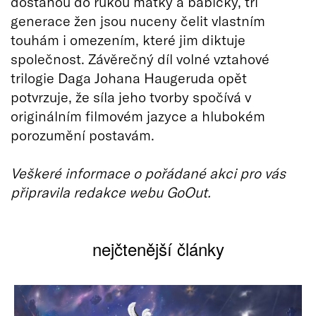
dostanou do rukou matky a babičky, tři
generace žen jsou nuceny čelit vlastním
touhám i omezením, které jim diktuje
společnost. Závěrečný díl volné vztahové
trilogie Daga Johana Haugeruda opět
potvrzuje, že síla jeho tvorby spočívá v
originálním filmovém jazyce a hlubokém
porozumění postavám.
Veškeré informace o pořádané akci pro vás
připravila redakce webu GoOut.
nejčtenější články