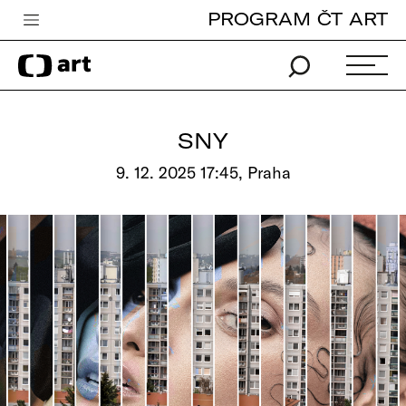
PROGRAM ČT ART
Česká televize
Zpravodajství
Sport
SNY
iVysílání
9. 12. 2025 17:45, Praha
TV program
Pro děti
edu
Vše o ČT