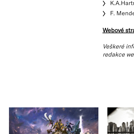
K.A.Har
F. Mende
Webové str
Veškeré inf
redakce we