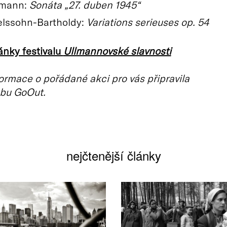
tmann:
Sonáta „27. duben 1945“
lssohn-Bartholdy:
Variations serieuses op. 54
ánky festivalu
Ullmannovské slavnosti
ormace o pořádané akci pro vás připravila
bu GoOut.
nejčtenější články