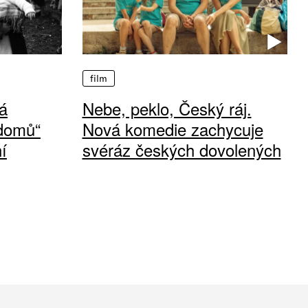
film
á
Nebe, peklo, Český ráj.
 domů“
Nová komedie zachycuje
í
svéráz českých dovolených