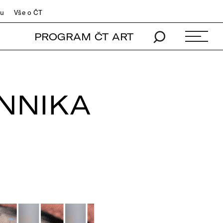
du
Vše o ČT
PROGRAM ČT ART
ANNIKA