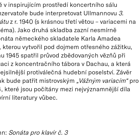
 v inspirujícím prostředí koncertního sálu
nzervatoře bude interpretovat Ullmannovu
3.
nátu
z r. 1940 (s krásnou třetí větou – variacemi na
éma). Jako druhá skladba zazní nesmírně
onáta německého skladatele Karla Amadea
kterou vytvořil pod dojmem otřesného zážitku,
u 1945 spatřil průvod zbědovaných vězňů při
uaci z koncentračního tábora v Dachau, a která
ejsilnější protiválečná hudební poselství. Závěr
ak bude patřit mistrovským
„Vážným variacím“
pro
54, které jsou počítány mezi nejvýznamnější díla
írní literatury vůbec.
nn:
Sonáta pro klavír č. 3