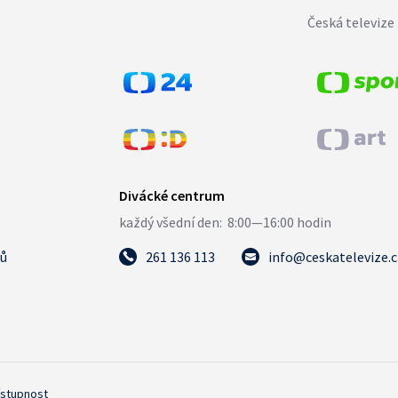
Česká televize 
tů
261 136 113
info@ceskatelevize.
ístupnost