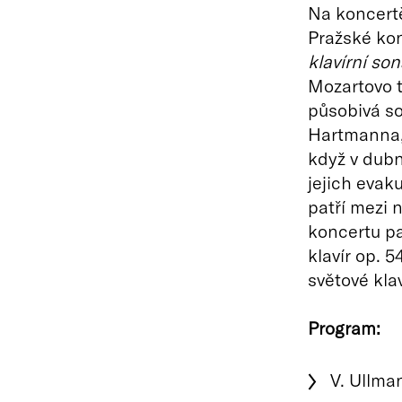
Na koncertě
Pražské ko
klavírní so
Mozartovo t
působivá s
Hartmanna, 
když v dubn
jejich evak
patří mezi n
koncertu p
klavír op. 
světové klav
Program:
V. Ullma