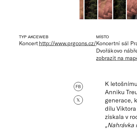
TYP AKCE
WEB
MÍSTO
Koncert
http://www.prgcons.cz/
Koncertní sál P
Dvořákovo nábře
zobrazit na map
K letošnímu
FB
Anniku Treu
generace, k
𝕏
dílu Viktor
získala v r
„Nahrávka 