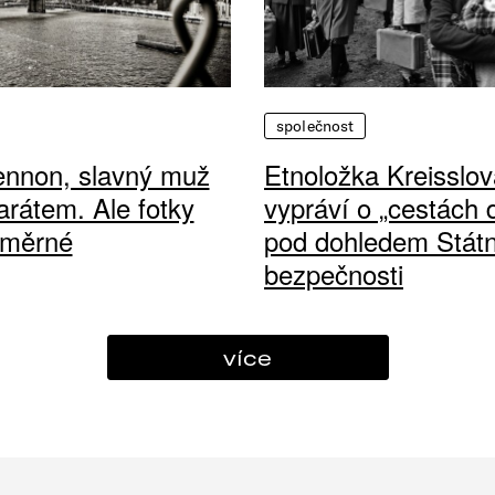
společnost
ennon, slavný muž
Etnoložka Kreisslov
arátem. Ale fotky
vypráví o „cestách
ůměrné
pod dohledem Státn
bezpečnosti
více