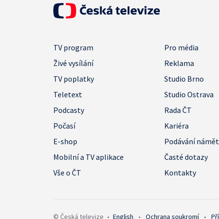
TV program
Pro média
Živé vysílání
Reklama
TV poplatky
Studio Brno
Teletext
Studio Ostrava
Podcasty
Rada ČT
Počasí
Kariéra
E-shop
Podávání námě
Mobilní a TV aplikace
Časté dotazy
Vše o ČT
Kontakty
© Česká televize
•
English
•
Ochrana soukromí
•
Př