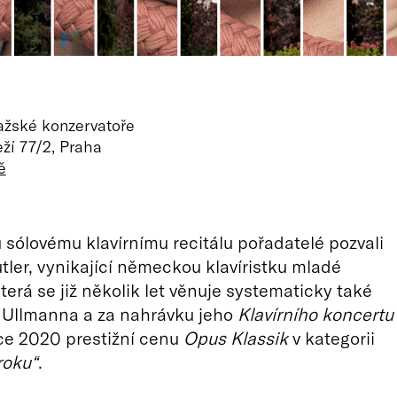
ražské konzervatoře
ží 77/2, Praha
ě
 sólovému klavírnímu recitálu pořadatelé pozvali
tler, vynikající německou klavíristku mladé
terá se již několik let věnuje systematicky také
a Ullmanna a za nahrávku jeho
Klavírního koncertu
oce 2020 prestižní cenu
Opus Klassik
v kategorii
roku“
.