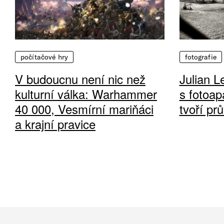
počítačové hry
fotografie
V budoucnu není nic než
Julian L
kulturní válka: Warhammer
s fotoap
40 000, Vesmírní mariňáci
tvoří pr
a krajní pravice