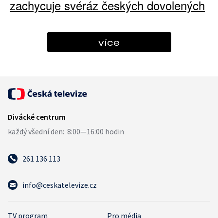
zachycuje svéráz českých dovolených
více
261 136 113
info@ceskatelevize.cz
TV program
Pro média