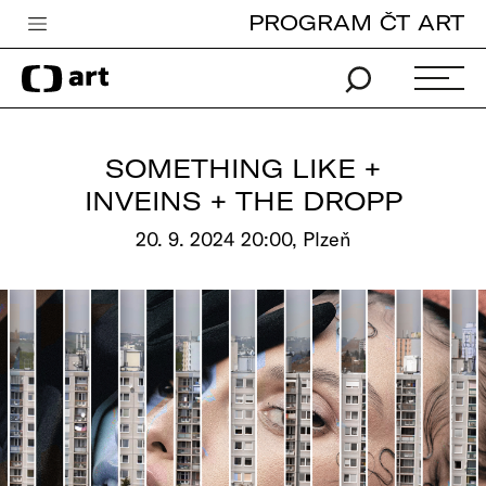
PROGRAM ČT ART
Česká televize
Zpravodajství
Sport
SOMETHING LIKE +
iVysílání
INVEINS + THE DROPP
TV program
20. 9. 2024 20:00, Plzeň
Pro děti
edu
Vše o ČT