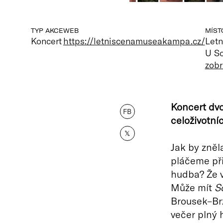
TYP AKCE
WEB
MÍST
Koncert
https://letniscenamuseakampa.cz/
Let
U So
zobr
Koncert dvo
FB
celoživotní
𝕏
Jak by zně
pláčeme při
hudba? Že v
Může mít
S
Brousek–Brz
večer plný 