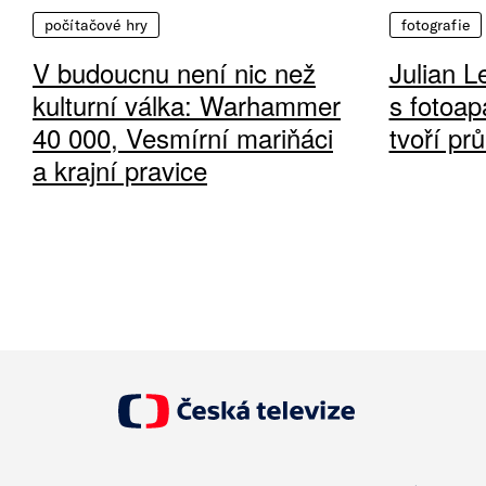
počítačové hry
fotografie
V budoucnu není nic než
Julian L
kulturní válka: Warhammer
s fotoap
40 000, Vesmírní mariňáci
tvoří pr
a krajní pravice