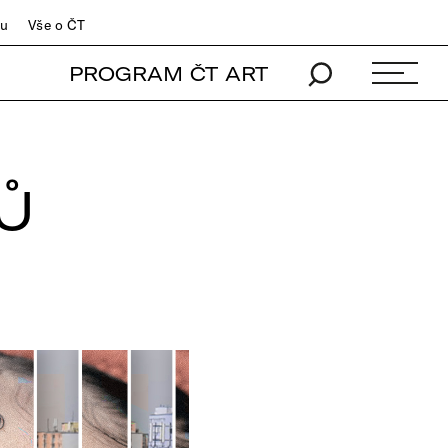
du
Vše o ČT
PROGRAM ČT ART
Ů