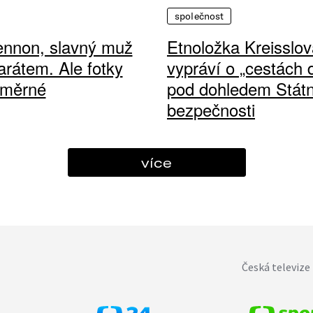
společnost
ennon, slavný muž
Etnoložka Kreisslov
arátem. Ale fotky
vypráví o „cestách
ůměrné
pod dohledem Státn
bezpečnosti
více
Česká televize 