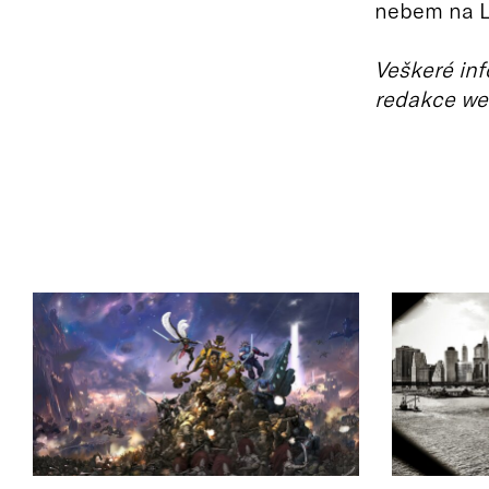
nebem na L
Veškeré inf
redakce we