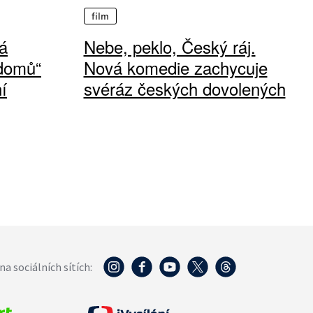
film
á
Nebe, peklo, Český ráj.
 domů“
Nová komedie zachycuje
í
svéráz českých dovolených
na sociálních sítích: