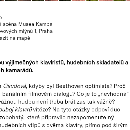
O
ní scéna Musea Kampa
vových mlýnů 1, Praha
azit na mapě
u výjimečných klavíristů, hudebních skladatelů a
ch kamarádů.
la
Osudová
, kdyby byl Beethoven optimista? Proč
 banálním filmovém dialogu? Co je to „nevhodná“
ážnou hudbu není třeba brát zas tak vážně?
ouboj klavírů
vítěze? Na tyto otázky odpoví duo
obohatý, které připravilo nezapomenutelný
hudebních vtipů s dvěma klavíry, přímo pod širým