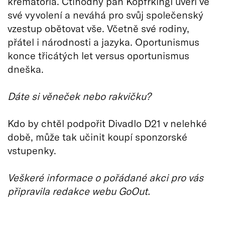
krematoria. Ctihodný pan Kopfrkingl uvěří ve
své vyvolení a neváhá pro svůj společenský
vzestup obětovat vše. Včetně své rodiny,
přátel i národnosti a jazyka. Oportunismus
konce třicátých let versus oportunismus
dneška.
Dáte si věneček nebo rakvičku?
Kdo by chtěl podpořit Divadlo D21 v nelehké
době, může tak učinit koupí sponzorské
vstupenky.
Veškeré informace o pořádané akci pro vás
připravila redakce webu GoOut.