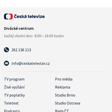
261 136 113
info@ceskatelevize.cz
TV program
Pro média
Živé vysílání
Reklama
TV poplatky
Studio Brno
Teletext
Studio Ostrava
Podcasty
Rada ČT