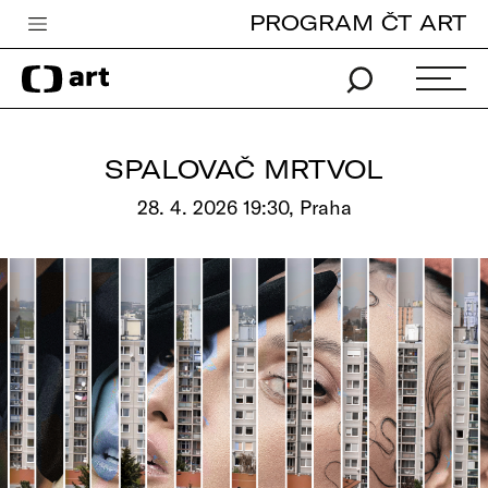
PROGRAM ČT ART
Česká televize
Zpravodajství
Sport
SPALOVAČ MRTVOL
iVysílání
28. 4. 2026 19:30, Praha
TV program
Pro děti
edu
Vše o ČT