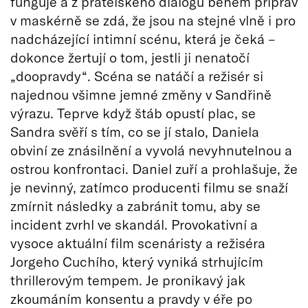
funguje a z přátelského dialogu během příprav
v maskérně se zdá, že jsou na stejné vlně i pro
nadcházející intimní scénu, která je čeká –
dokonce žertují o tom, jestli ji nenatočí
„doopravdy“. Scéna se natáčí a režisér si
najednou všimne jemné změny v Sandřině
výrazu. Teprve když štáb opustí plac, se
Sandra svěří s tím, co se jí stalo, Daniela
obviní ze znásilnění a vyvolá nevyhnutelnou a
ostrou konfrontaci. Daniel zuří a prohlašuje, že
je nevinný, zatímco producenti filmu se snaží
zmírnit následky a zabránit tomu, aby se
incident zvrhl ve skandál. Provokativní a
vysoce aktuální film scenáristy a režiséra
Jorgeho Cuchího, který vyniká strhujícím
thrillerovým tempem. Je pronikavý jak
zkoumáním konsentu a pravdy v éře po