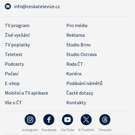
info@ceskatelevize.cz
TV program
Pro média
Živé vysílání
Reklama
TV poplatky
Studio Brno
Teletext
Studio Ostrava
Podcasty
Rada ČT
Počasí
Kariéra
E-shop
Podávání námětů
Mobilní a TV aplikace
Časté dotazy
Vše o ČT
Kontakty
Instagram
Facebook
YouTube
X (Twitter)
Threads