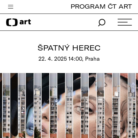
PROGRAM ČT ART
Česká televize
Zpravodajství
Sport
ŠPATNÝ HEREC
iVysílání
22. 4. 2025 14:00, Praha
TV program
Pro děti
edu
Vše o ČT