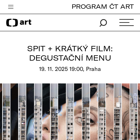
PROGRAM ČT ART
Česká televize
Zpravodajství
Sport
SPIT + KRÁTKÝ FILM:
iVysílání
DEGUSTAČNÍ MENU
TV program
19. 11. 2025 19:00, Praha
Pro děti
edu
Vše o ČT