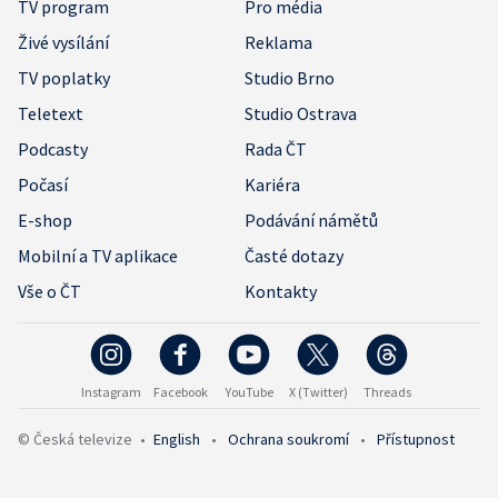
TV program
Pro média
Živé vysílání
Reklama
TV poplatky
Studio Brno
Teletext
Studio Ostrava
Podcasty
Rada ČT
Počasí
Kariéra
E-shop
Podávání námětů
Mobilní a TV aplikace
Časté dotazy
Vše o ČT
Kontakty
Instagram
Facebook
YouTube
X (Twitter)
Threads
© Česká televize
•
English
•
Ochrana soukromí
•
Přístupnost