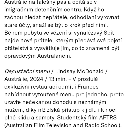
Austrálie na falešný pas a ocitá se v
imigračním detenčním centru. Když ho
začnou hledat nepřátelé, odhodlaní vyrovnat
staré účty, snaží se být o krok před nimi.
Během pobytu ve vězení si vynalézavý Spit
najde nové přátele, kterým předává své pojetí
přátelství a vysvětluje jim, co to znamená být
opravdovým Australanem.
Degustační menu
/ Lindsay McDonald /
Austrálie, 2024 / 13 min. – V proslulé
exkluzivní restauraci odmítli Frances
nabídnout vytoužené menu pro jednoho, proto
uzavře nečekanou dohodu s neznámým
mužem, díky níž získá přístup k jídlu i k noci
plné klidu a samoty. Studentský film AFTRS
(Australian Film Television and Radio School).