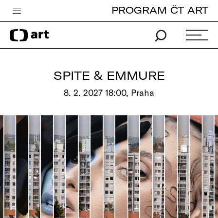
PROGRAM ČT ART
Česká televize
Zpravodajství
Sport
SPITE & EMMURE
iVysílání
8. 2. 2027 18:00, Praha
TV program
Pro děti
edu
Vše o ČT