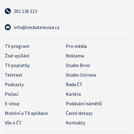
261 136 113
info@ceskatelevize.cz
TV program
Pro média
Živé vysílání
Reklama
TV poplatky
Studio Brno
Teletext
Studio Ostrava
Podcasty
Rada ČT
Počasí
Kariéra
E-shop
Podávání námětů
Mobilní a TV aplikace
Časté dotazy
Vše o ČT
Kontakty