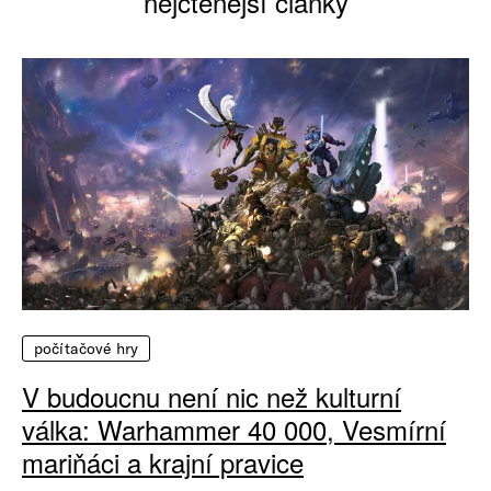
nejčtenější články
počítačové hry
V budoucnu není nic než kulturní
válka: Warhammer 40 000, Vesmírní
mariňáci a krajní pravice