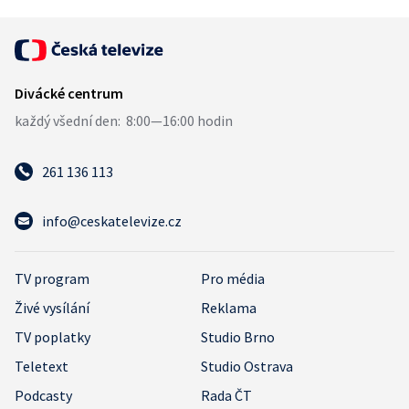
261 136 113
info@ceskatelevize.cz
TV program
Pro média
Živé vysílání
Reklama
TV poplatky
Studio Brno
Teletext
Studio Ostrava
Podcasty
Rada ČT