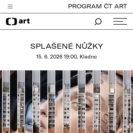
PROGRAM ČT ART
Česká televize
Zpravodajství
Sport
SPLAŠENÉ NŮŽKY
iVysílání
15. 6. 2026 19:00, Kladno
TV program
Pro děti
edu
Vše o ČT