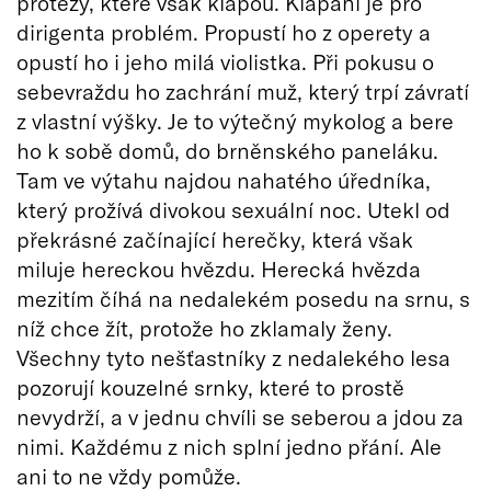
protézy, které však klapou. Klapání je pro
dirigenta problém. Propustí ho z operety a
opustí ho i jeho milá violistka. Při pokusu o
sebevraždu ho zachrání muž, který trpí závratí
z vlastní výšky. Je to výtečný mykolog a bere
ho k sobě domů, do brněnského paneláku.
Tam ve výtahu najdou nahatého úředníka,
který prožívá divokou sexuální noc. Utekl od
překrásné začínající herečky, která však
miluje hereckou hvězdu. Herecká hvězda
mezitím číhá na nedalekém posedu na srnu, s
níž chce žít, protože ho zklamaly ženy.
Všechny tyto nešťastníky z nedalekého lesa
pozorují kouzelné srnky, které to prostě
nevydrží, a v jednu chvíli se seberou a jdou za
nimi. Každému z nich splní jedno přání. Ale
ani to ne vždy pomůže.