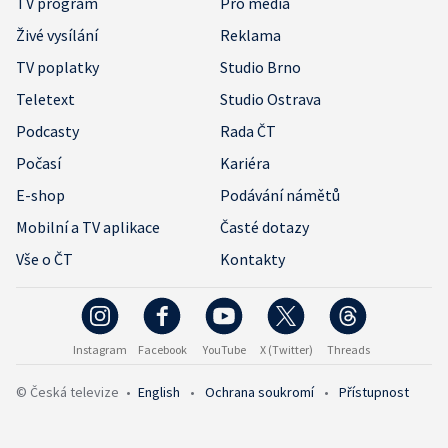
TV program
Pro média
Živé vysílání
Reklama
TV poplatky
Studio Brno
Teletext
Studio Ostrava
Podcasty
Rada ČT
Počasí
Kariéra
E-shop
Podávání námětů
Mobilní a TV aplikace
Časté dotazy
Vše o ČT
Kontakty
Instagram
Facebook
YouTube
X (Twitter)
Threads
© Česká televize
•
English
•
Ochrana soukromí
•
Přístupnost