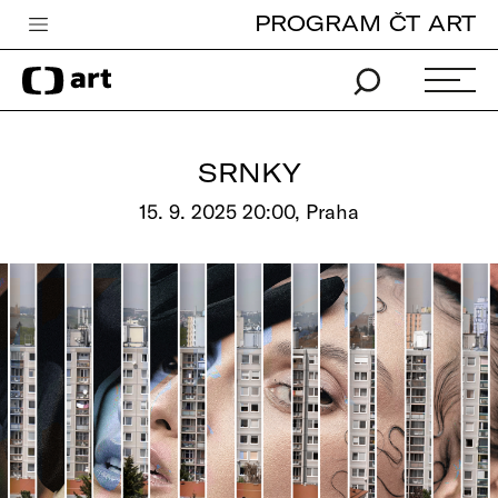
PROGRAM ČT ART
Česká televize
Zpravodajství
Sport
SRNKY
iVysílání
15. 9. 2025 20:00, Praha
TV program
Pro děti
edu
Vše o ČT