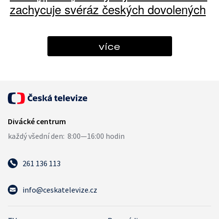
zachycuje svéráz českých dovolených
více
261 136 113
info@ceskatelevize.cz