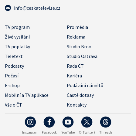
info@ceskatelevize.cz
TV program
Pro média
Živé vysílání
Reklama
TV poplatky
Studio Brno
Teletext
Studio Ostrava
Podcasty
Rada ČT
Počasí
Kariéra
E-shop
Podávání námětů
Mobilní a TV aplikace
Časté dotazy
Vše o ČT
Kontakty
Instagram
Facebook
YouTube
X (Twitter)
Threads