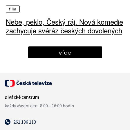
film
Nebe, peklo, Český ráj. Nová komedie
zachycuje svéráz českých dovolených
více
261 136 113