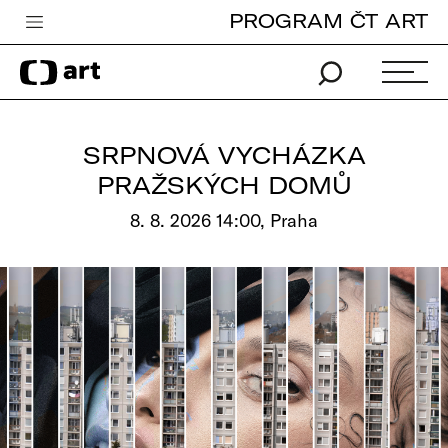
PROGRAM ČT ART
Česká televize
Zpravodajství
Sport
SRPNOVÁ VYCHÁZKA
iVysílání
PRAŽSKÝCH DOMŮ
TV program
8. 8. 2026 14:00, Praha
Pro děti
edu
Vše o ČT