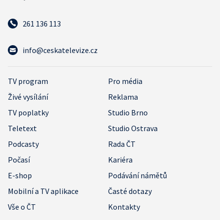
261 136 113
info@ceskatelevize.cz
TV program
Pro média
Živé vysílání
Reklama
TV poplatky
Studio Brno
Teletext
Studio Ostrava
Podcasty
Rada ČT
Počasí
Kariéra
E-shop
Podávání námětů
Mobilní a TV aplikace
Časté dotazy
Vše o ČT
Kontakty