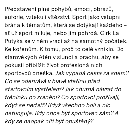
Představení plné pohybů, emocí, obrazů,
euforie, vzteku i vítězství. Sport jako vstupní
brána k tématům, která se dotýkají každého –
ať už sport miluje, nebo jím pohrdá. Cirk La
Putyka se v něm vrací až na samotný počátek.
Ke kořenům. K tomu, proč to celé vzniklo. Do
starověkých Atén v slunci a prachu, aby se
pokusil přiblížit život profesionálních
sportovců dneška.
Jak vypadá cesta za snem?
Co se odehrává v hlavě vteřinu před
startovním výstřelem? Jak chutná návrat do
tréninku po zranění? Co sportovci prožívají,
když se nedaří? Když všechno bolí a nic
nefunguje. Kdy chce být sportovec sám? A
kdy se naopak cítí být opuštěný?