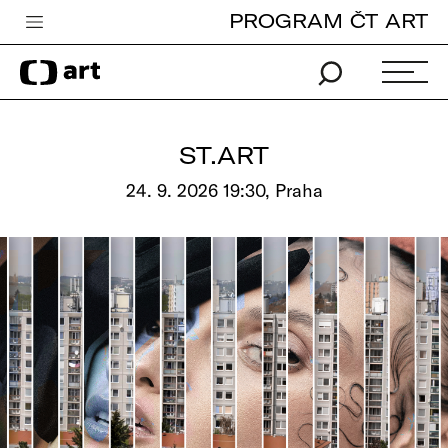
PROGRAM ČT ART
Česká televize
Zpravodajství
Sport
ST.ART
iVysílání
24. 9. 2026 19:30, Praha
TV program
Pro děti
edu
Vše o ČT