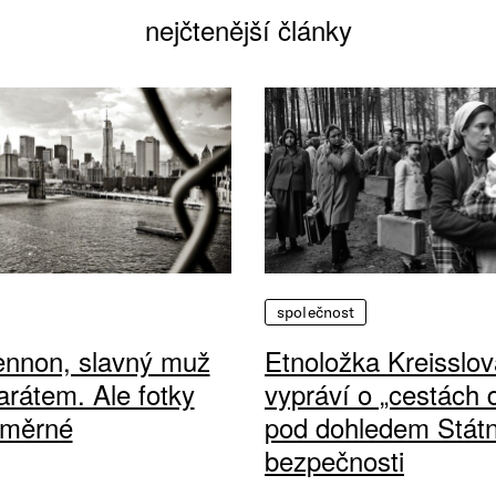
nejčtenější články
společnost
ennon, slavný muž
Etnoložka Kreisslov
arátem. Ale fotky
vypráví o „cestách
ůměrné
pod dohledem Státn
bezpečnosti