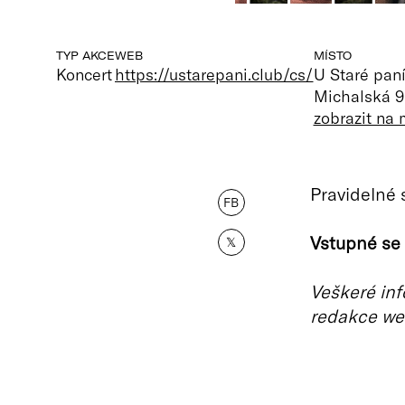
TYP AKCE
WEB
MÍSTO
Koncert
https://ustarepani.club/cs/
U Staré paní
Michalská 9
zobrazit na
Pravidelné 
FB
Vstupné se 
𝕏
Veškeré inf
redakce we