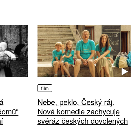
film
á
Nebe, peklo, Český ráj.
 domů“
Nová komedie zachycuje
í
svéráz českých dovolených