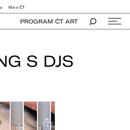
du
Vše o ČT
PROGRAM ČT ART
NG S DJS