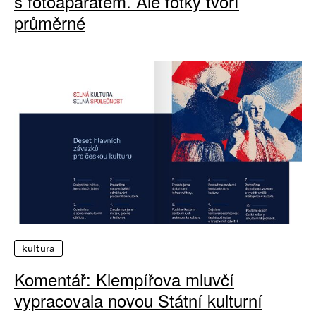
s fotoaparátem. Ale fotky tvoří
průměrné
kultura
Komentář: Klempířova mluvčí
vypracovala novou Státní kulturní