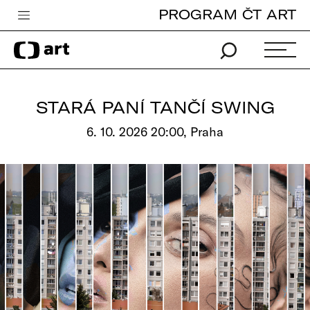
PROGRAM ČT ART
Česká televize
Zpravodajství
Sport
STARÁ PANÍ TANČÍ SWING
iVysílání
6. 10. 2026 20:00, Praha
TV program
Pro děti
edu
Vše o ČT