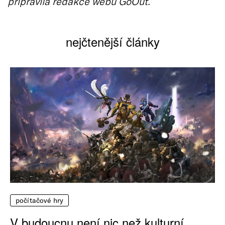
připravila redakce webu GoOut.
nejčtenější články
počítačové hry
V budoucnu není nic než kulturní