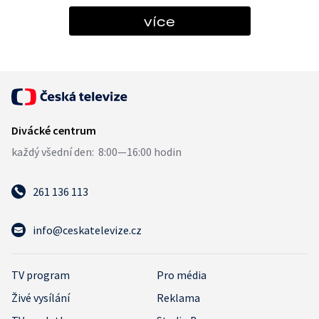
více
261 136 113
info@ceskatelevize.cz
TV program
Pro média
Živé vysílání
Reklama