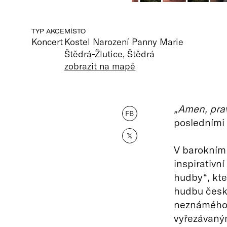
TYP AKCE
MÍSTO
Koncert
Kostel Narození Panny Marie
Štědrá-Žlutice, Štědrá
zobrazit na mapě
„Amen, prav
FB
posledními s
𝕏
V barokním 
inspirativn
hudby“, kte
hudbu český
neznámého a
vyřezávaný