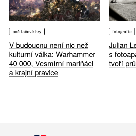
počítačové hry
fotografie
V budoucnu není nic než
Julian L
kulturní válka: Warhammer
s fotoap
40 000, Vesmírní mariňáci
tvoří pr
a krajní pravice