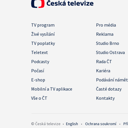
TV program
Pro média
Živé vysílání
Reklama
TV poplatky
Studio Brno
Teletext
Studio Ostrava
Podcasty
Rada ČT
Počasí
Kariéra
E-shop
Podávání námě
Mobilní a TV aplikace
Časté dotazy
Vše o ČT
Kontakty
© Česká televize
•
English
•
Ochrana soukromí
•
Př