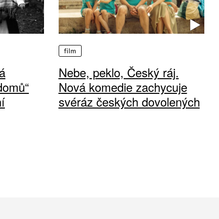
film
á
Nebe, peklo, Český ráj.
 domů“
Nová komedie zachycuje
í
svéráz českých dovolených