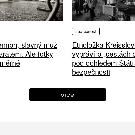
společnost
ennon, slavný muž
Etnoložka Kreisslov
arátem. Ale fotky
vypráví o „cestách
ůměrné
pod dohledem Státn
bezpečnosti
více