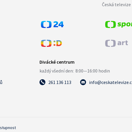
Česká televize 
tů
261 136 113
info@ceskatelevize.
ístupnost