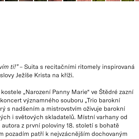
ím ti!”
– Suita s recitačními ritomely inspirovaná
lovy Ježíše Krista na kříži.
kostele „Narození Panny Marie“ ve Štědré zazní
í koncert významného souboru „Trio barokní
rý s nadšením a mistrovstvím oživuje barokní
ch i světových skladatelů. Místní varhany od
utora z první poloviny 18. století s bohatě
m pozadím patří k nejvzácnějším dochovaným