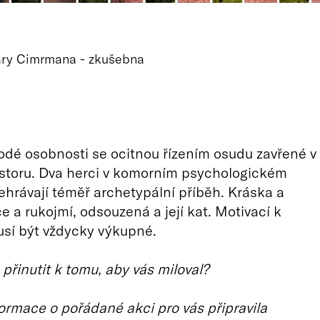
Járy Cimrmana - zkušebna
dé osobnosti se ocitnou řízením osudu zavřené v
storu. Dva herci v komorním psychologickém
ozehrávají téměř archetypální příběh. Kráska a
e a rukojmí, odsouzená a její kat. Motivací k
sí být vždycky výkupné.
přinutit k tomu, aby vás miloval?
ormace o pořádané akci pro vás připravila