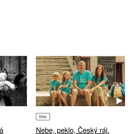
film
á
Nebe, peklo, Český ráj.