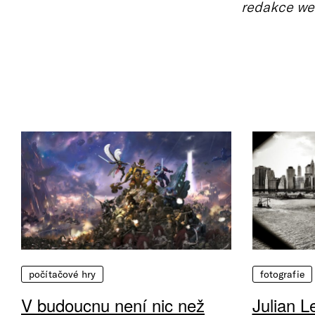
redakce we
počítačové hry
fotografie
V budoucnu není nic než
Julian L