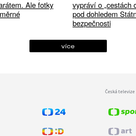
arátem. Ale fotky
vypráví o „cestách
ůměrné
pod dohledem Státn
bezpečnosti
více
Česká televize 