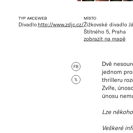
TYP AKCE
WEB
MÍSTO
Divadlo
http://www.zdjc.cz/
Žižkovské divadlo 
Štítného 5, Praha
zobrazit na mapě
Dvě nesouro
FB
jednom pro
thrilleru r
𝕏
Zvíře, únosc
únosu nemu
Lze někoho 
Veškeré inf