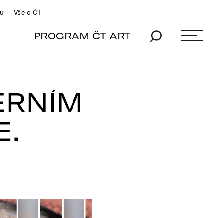
du
Vše o ČT
PROGRAM ČT ART
ERNÍM
E.