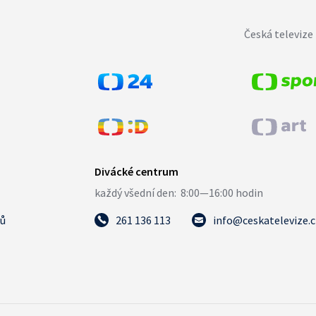
Česká televize 
tů
261 136 113
info@ceskatelevize.