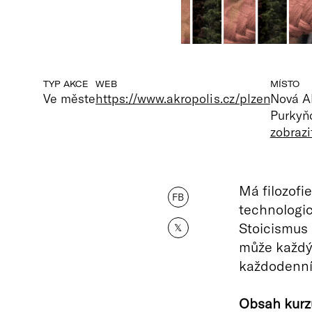
TYP AKCE
WEB
MÍSTO
Ve měste
https://www.akropolis.cz/plzen
Nová A
Purkyňo
zobraz
Má filozof
FB
technologic
Stoicismus n
𝕏
může každý 
každodenní
Obsah kurz