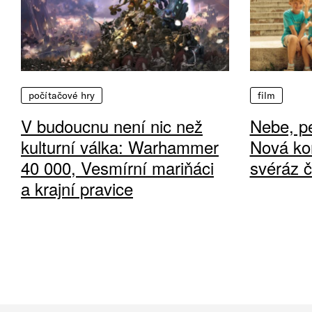
počítačové hry
film
V budoucnu není nic než
Nebe, pe
kulturní válka: Warhammer
Nová ko
40 000, Vesmírní mariňáci
svéráz 
a krajní pravice