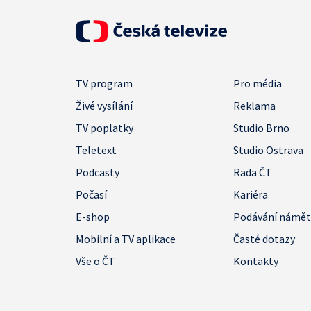
TV program
Pro média
Živé vysílání
Reklama
TV poplatky
Studio Brno
Teletext
Studio Ostrava
Podcasty
Rada ČT
Počasí
Kariéra
E-shop
Podávání námě
Mobilní a TV aplikace
Časté dotazy
Vše o ČT
Kontakty