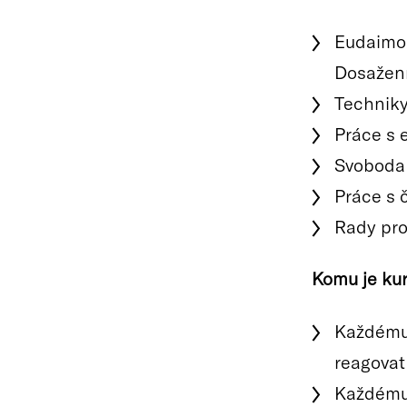
Eudaimon
Dosažení
Techniky
Práce s
Svoboda 
Práce s
Rady pro
Komu je kur
Každému,
reagovat
Každému,