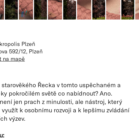
kropolis Plzeň
va 592/12, Plzeň
it na mapě
ie starověkého Řecka v tomto uspěchaném a
ky pokročilém světě co nabídnout? Ano.
ení jen prach z minulosti, ale nástroj, který
využít k osobnímu rozvoji a k lepšímu zvládání
ch výzev.
u: