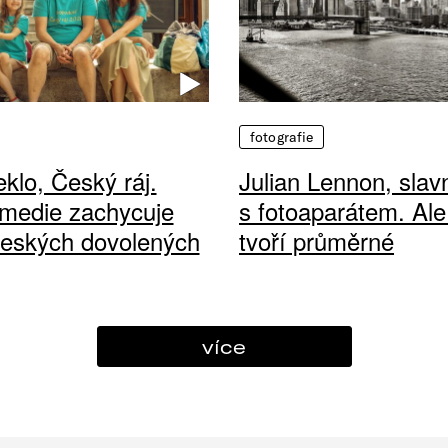
fotografie
klo, Český ráj.
Julian Lennon, sla
medie zachycuje
s fotoaparátem. Ale
českých dovolených
tvoří průměrné
více