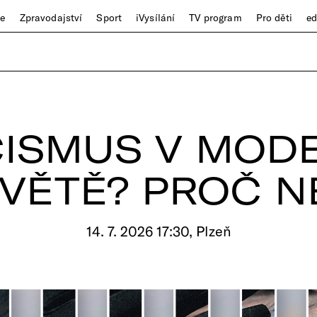
ze
Zpravodajství
Sport
iVysílání
TV program
Pro děti
e
CISMUS V MOD
VĚTĚ? PROČ N
14. 7. 2026 17:30, Plzeň