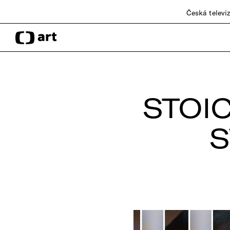
Česká televi
STOI
S