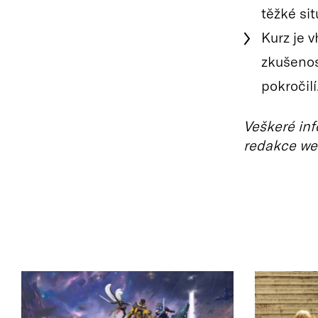
těžké sit
Kurz je 
zkušenos
pokročilí
Veškeré inf
redakce we