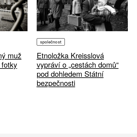
společnost
vný muž
Etnoložka Kreisslová
 fotky
vypráví o „cestách domů“
pod dohledem Státní
bezpečnosti