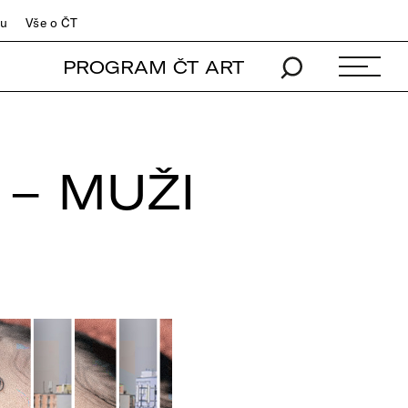
du
Vše o ČT
PROGRAM ČT ART
– MUŽI