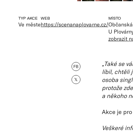
TYP AKCE
WEB
MÍSTO
Ve měste
https://scenanaplovarne.cz/
Občanská 
U Plovárny
zobrazit 
„Také se vá
FB
líbil, chtěli
osoba singl
𝕏
protože zde 
a někoho n
Akce je pro
Veškeré inf