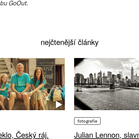
bu GoOut.
nejčtenější články
fotografie
klo, Český ráj.
Julian Lennon, sla