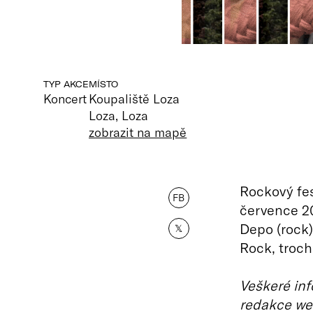
TYP AKCE
MÍSTO
Koncert
Koupaliště Loza
Loza, Loza
zobrazit na mapě
Rockový fes
FB
července 20
Depo (rock)
𝕏
Rock, troch
Veškeré inf
redakce we