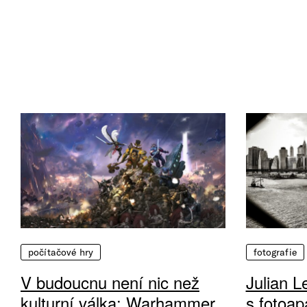
počítačové hry
fotografie
V budoucnu není nic než
Julian L
kulturní válka: Warhammer
s fotoap