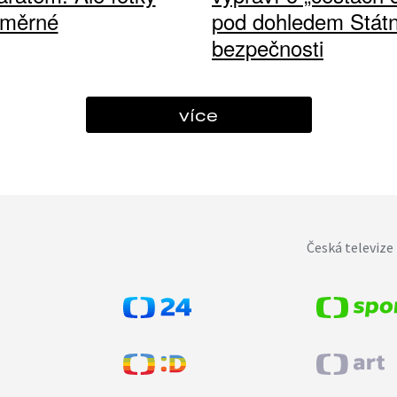
ůměrné
pod dohledem Státn
bezpečnosti
více
Česká televize 