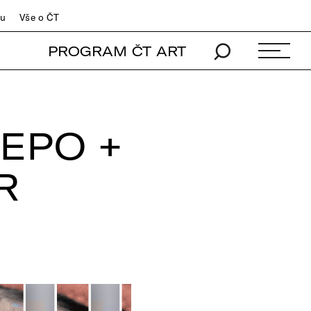
du
Vše o ČT
PROGRAM ČT ART
EPO +
R