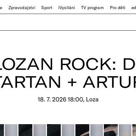
ze
Zpravodajství
Sport
iVysílání
TV program
Pro děti
e
LOZAN ROCK: D
TARTAN + ARTU
18. 7. 2026 18:00, Loza