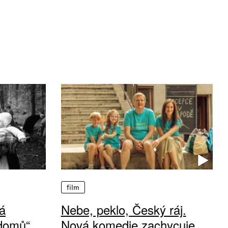
film
á
Nebe, peklo, Český ráj.
 domů“
Nová komedie zachycuje