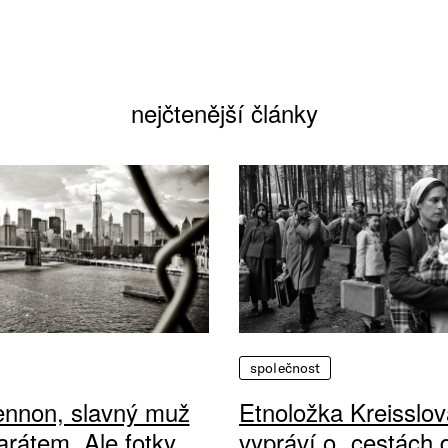
nejčtenější články
společnost
ennon, slavný muž
Etnoložka Kreisslov
arátem. Ale fotky
vypráví o „cestách