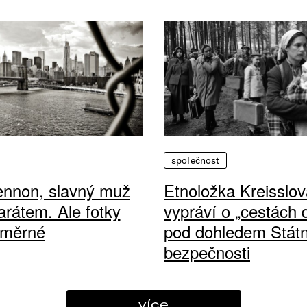
společnost
ennon, slavný muž
Etnoložka Kreisslov
arátem. Ale fotky
vypráví o „cestách
ůměrné
pod dohledem Státn
bezpečnosti
více