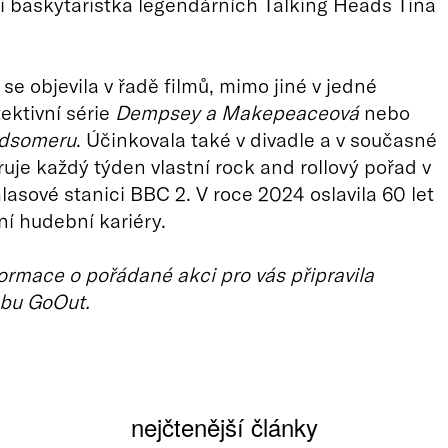
i baskytaristka legendárních Talking Heads Tina
se objevila v řadě filmů, mimo jiné v jedné
ektivní série
Dempsey a Makepeaceová
nebo
idsomeru
. Účinkovala také v divadle a v současné
je každý týden vlastní rock and rollový pořad v
hlasové stanici BBC 2. V roce 2024 oslavila 60 let
ní hudební kariéry.
ormace o pořádané akci pro vás připravila
bu GoOut.
nejčtenější články