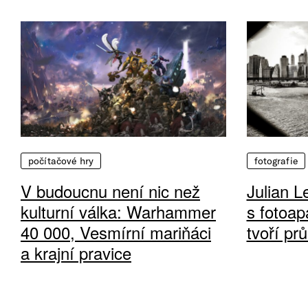
počítačové hry
fotografie
V budoucnu není nic než
Julian L
kulturní válka: Warhammer
s fotoap
40 000, Vesmírní mariňáci
tvoří pr
a krajní pravice