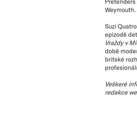
Pretenders 
Weymouth.
Suzi Quatro 
epizodě det
Vraždy v M
době moderu
britské roz
profesionál
Veškeré inf
redakce we