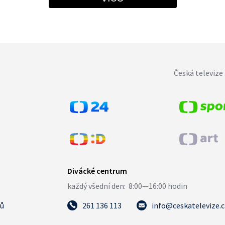
Česká televize 
tů
261 136 113
info@ceskatelevize.