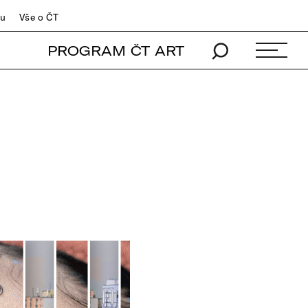
du
Vše o ČT
PROGRAM ČT ART