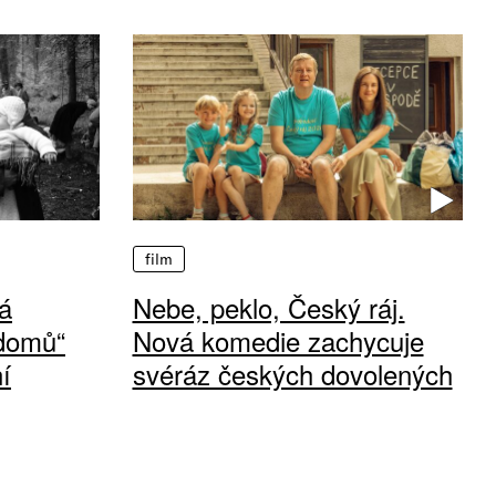
film
á
Nebe, peklo, Český ráj.
 domů“
Nová komedie zachycuje
í
svéráz českých dovolených