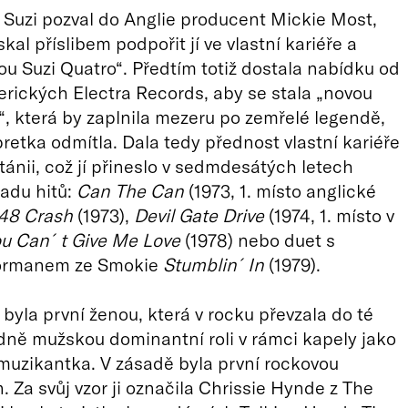
 Suzi pozval do Anglie producent Mickie Most,
získal příslibem podpořit jí ve vlastní kariéře a
ou Suzi Quatro“. Předtím totiž dostala nabídku od
erických Electra Records, aby se stala „novou
n“, která by zaplnila mezeru po zemřelé legendě,
pretka odmítla. Dala tedy přednost vlastní kariéře
itánii, což jí přineslo v sedmdesátých letech
adu hitů:
Can The Can
(1973, 1. místo anglické
48 Crash
(1973),
Devil Gate Drive
(1974, 1. místo v
ou Can´t Give Me Love
(1978) nebo duet s
ormanem ze Smokie
Stumblin´In
(1979).
 byla první ženou, která v rocku převzala do té
ně mužskou dominantní roli v rámci kapely jako
muzikantka. V zásadě byla první rockovou
 Za svůj vzor ji označila Chrissie Hynde z The