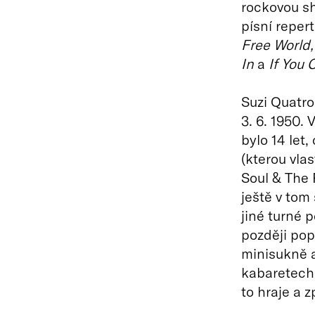
rockovou sh
písní reper
Free World
In
a
If You 
Suzi Quatro
3. 6. 1950. V
bylo 14 let,
(kterou vlas
Soul & The 
ještě v tom
jiné turné 
později pop
minisukně a
kabaretech,
to hraje a z