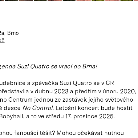
2a, Brno
pě
enda Suzi Quatro se vrací do Brna!
udebnice a zpěvačka Suzi Quatro se v ČR
ředstavila v dubnu 2023 a předtím v únoru 2020,
no Centrum jednou ze zastávek jejího světového
vé desce
No Control
. Letošní koncert bude hostit
Bobyhall, a to ve středu 17. prosince 2025.
ohou fanoušci těšit? Mohou očekávat hutnou