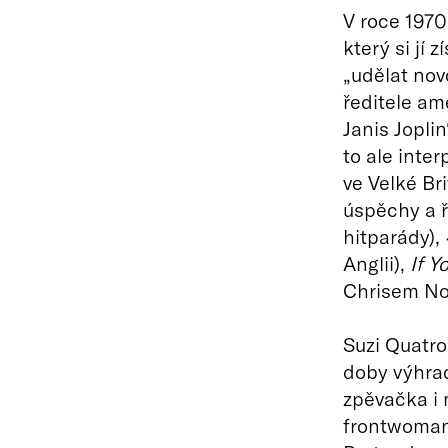
V roce 1970
který si jí 
„udělat nov
ředitele am
Janis Jopli
to ale inter
ve Velké Br
úspěchy a ř
hitparády),
Anglii),
If Y
Chrisem N
Suzi Quatro
doby výhrad
zpěvačka i 
frontwoman.