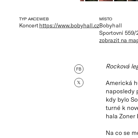
TYP AKCE
WEB
MÍSTO
Koncert
https://www.bobyhall.cz
Bobyhall
Sportovní 559/
zobrazit na ma
Rocková leg
FB
Americká h
𝕏
naposledy p
kdy bylo So
turné k no
hala Zoner 
Na co se m