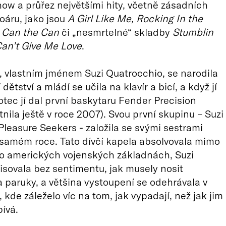
ow a průřez největšími hity, včetně zásadních
toáru, jako jsou
A Girl Like Me, Rocking In the
, Can the Can
či „nesmrtelné“ skladby
Stumblin
Can’t Give Me Love
.
, vlastním jménem Suzi Quatrocchio, se narodila
 dětství a mládí se učila na klavír a bicí, a když jí
 otec jí dal první baskytaru Fender Precision
tnila ještě v roce 2007). Svou první skupinu – Suzi
Pleasure Seekers - založila se svými sestrami
 samém roce. Tato dívčí kapela absolvovala mimo
po amerických vojenských základnách, Suzi
isovala bez sentimentu, jak musely nosit
 paruky, a většina vystoupení se odehrávala v
 kde záleželo víc na tom, jak vypadají, než jak jim
pívá.