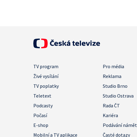
TV program
Pro média
Živé vysílání
Reklama
TV poplatky
Studio Brno
Teletext
Studio Ostrava
Podcasty
Rada ČT
Počasí
Kariéra
E-shop
Podávání námě
Mobilní a TV aplikace
Časté dotazy