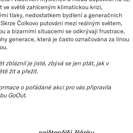
ít ve světě zahlceným klimatickou krizí,
mi tlaky, nedostatkem bydlení a generačních
Skrze Čolkovo putování mezi reálným světem,
ou a bizarními situacemi se odkrývají frustrace,
ouhy generace, která je často označována za línou
lou.
t zbláznil je jisté, zbývá se jen ptát, jak v
ě žít a přežít.
ormace o pořádané akci pro vás připravila
bu GoOut.
nejčtenější články