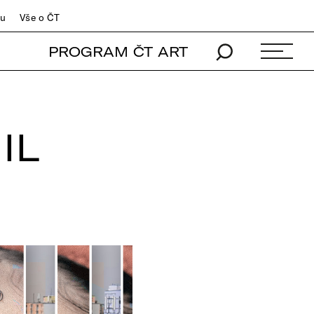
du
Vše o ČT
PROGRAM ČT ART
IL