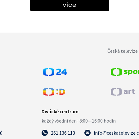
více
Česká televize 
tů
261 136 113
info@ceskatelevize.