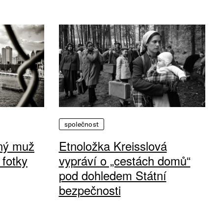
společnost
vný muž
Etnoložka Kreisslová
 fotky
vypráví o „cestách domů“
pod dohledem Státní
bezpečnosti