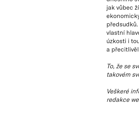
jak vůbec ž
ekonomický
předsudků. 
vlastní hlav
úzkosti i t
a přecitlivě
To, že se svě
takovém svět
Veškeré inf
redakce we