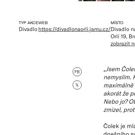
TYP AKCE
WEB
MÍSTO
Divadlo
https://divadlonaorli.jamu.cz/
Divadlo na
Orlí 19, B
zobrazit 
„Jsem Čolek
FB
nemyslím. 
maximálně ú
𝕏
akorát že p
Nebo jo? Ob
zmizel, prot
Čolek je ml
dnešního sv