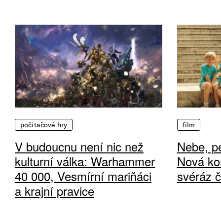
počítačové hry
film
V budoucnu není nic než
Nebe, pe
kulturní válka: Warhammer
Nová ko
40 000, Vesmírní mariňáci
svéráz 
a krajní pravice