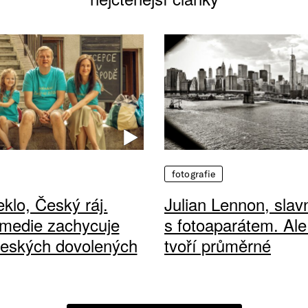
fotografie
klo, Český ráj.
Julian Lennon, sla
medie zachycuje
s fotoaparátem. Ale
českých dovolených
tvoří průměrné