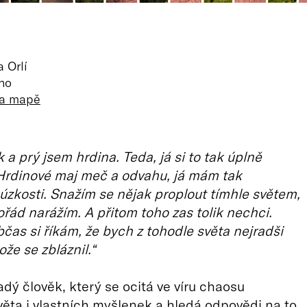
 Orlí
rno
na mapě
 a prý jsem hrdina. Teda, já si to tak úplně
Hrdinové maj meč a odvahu, já mám tak
zkosti. Snažím se nějak proplout tímhle světem,
ořád narážím. A přitom toho zas tolik nechci.
čas si říkám, že bych z tohodle světa nejradši
ože se zbláznil.“
adý člověk, který se ocitá ve víru chaosu
ěta i vlastních myšlenek a hledá odpovědi na to,