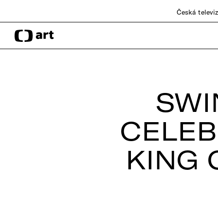
Česká televi
SWI
CELEB
KING 