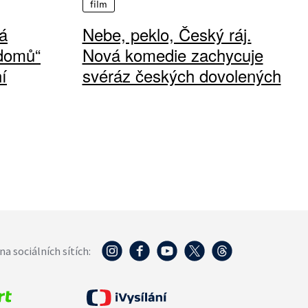
film
á
Nebe, peklo, Český ráj.
 domů“
Nová komedie zachycuje
í
svéráz českých dovolených
na sociálních sítích: