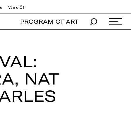
du
Vše o ČT
PROGRAM ČT ART
VAL:
A, NAT
HARLES