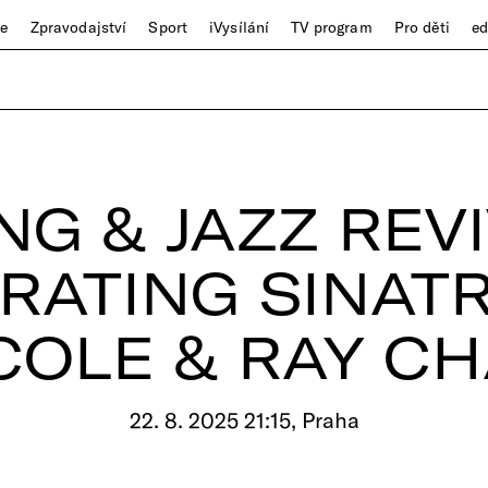
ze
Zpravodajství
Sport
iVysílání
TV program
Pro děti
e
NG & JAZZ REVI
RATING SINATR
COLE & RAY C
22. 8. 2025 21:15, Praha