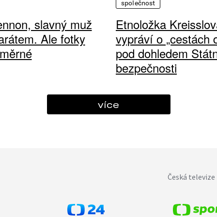
společnost
ennon, slavný muž
Etnoložka Kreisslov
arátem. Ale fotky
vypráví o „cestách
ůměrné
pod dohledem Státn
bezpečnosti
více
Česká televize 