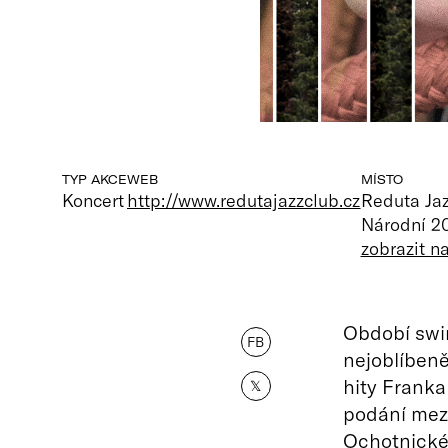
TYP AKCE
WEB
MÍSTO
Koncert
http://www.redutajazzclub.cz
Reduta Ja
Národní 20
zobrazit 
Období swi
FB
nejoblíbeně
hity Franka
𝕏
podání mez
Ochotnické