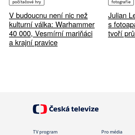
počítačové hry
fotografie
V budoucnu není nic než
Julian L
kulturní válka: Warhammer
s fotoap
40 000, Vesmírní mariňáci
tvoří pr
a krajní pravice
TV program
Pro média