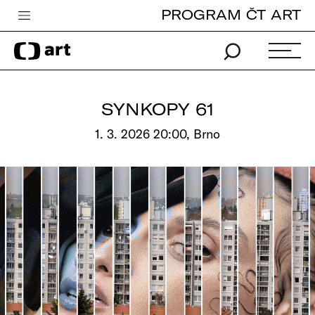
PROGRAM ČT ART
Česká televize
Zpravodajství
Sport
SYNKOPY 61
iVysílání
1. 3. 2026 20:00, Brno
TV program
Pro děti
edu
Vše o ČT