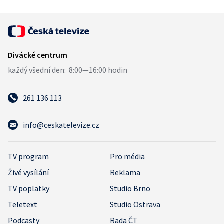
261 136 113
info@ceskatelevize.cz
TV program
Pro média
Živé vysílání
Reklama
TV poplatky
Studio Brno
Teletext
Studio Ostrava
Podcasty
Rada ČT