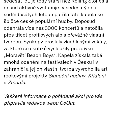
šedesát let, je tedy starší než Rolling Stones a
dosud aktivně vystupuje. V šedesátých a
sedmdesátých letech patřila tato kapela ke
špičce české populární hudby. Doposud
odehrála více než 3000 koncertů a natočila
přes třicet profilových alb s převážně vlastní
tvorbou. Synkopy prosluly vícehlasými vokály,
za které si u kritiků vysloužily přezdívku
„Moravští Beach Boys“. Kapela získala také
mnohá ocenění na festivalech v Česku i v
zahraničí a jejich vlastní tvorba vyvrcholila art-
rockovými projekty
Sluneční hodiny
,
Křídlení
a
Zrcadla
.
Veškeré informace o pořádané akci pro vás
připravila redakce webu GoOut.