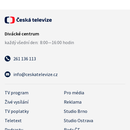
261 136 113
info@ceskatelevize.cz
TV program
Pro média
Živé vysílání
Reklama
TV poplatky
Studio Brno
Teletext
Studio Ostrava
Podcasty
Rada ČT