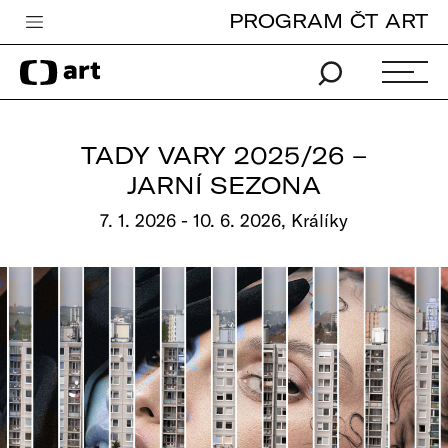
PROGRAM ČT ART
Česká televize
Zpravodajství
Sport
TADY VARY 2025/26 –
iVysílání
JARNÍ SEZONA
TV program
7. 1. 2026 - 10. 6. 2026, Králíky
Pro děti
edu
Vše o ČT