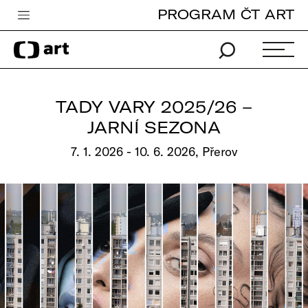
PROGRAM ČT ART
Česká televize
Zpravodajství
Sport
TADY VARY 2025/26 –
iVysílání
JARNÍ SEZONA
TV program
7. 1. 2026 - 10. 6. 2026, Přerov
Pro děti
edu
Vše o ČT