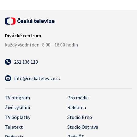
261 136 113
info@ceskatelevize.cz
TV program
Pro média
Živé vysílání
Reklama
TV poplatky
Studio Brno
Teletext
Studio Ostrava
Podcasty
Rada ČT