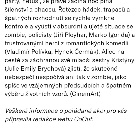
párty, netuší, že právě začíná noc plná
šílenství a chaosu. Řetězec hádek, trapasů a
špatných rozhodnutí se rychle vymkne
kontrole a vyústí v absurdní a ujeté situace se
zombie, policisty (Jiří Ployhar, Marko Igonda) a
frustrovanými herci z romantických komedií
(Vladimír Polívka, Hynek Čermák). Alice na
cestě za záchranou své mladší sestry Kristýny
(Julie Emily Brychová) zjistí, že skutečné
nebezpečí nespočívá ani tak v zombie, jako
spíše ve vzájemných předsudcích a špatném
výběru životních vzorů. (CinemArt)
Veškeré informace o pořádané akci pro vás
připravila redakce webu GoOut.