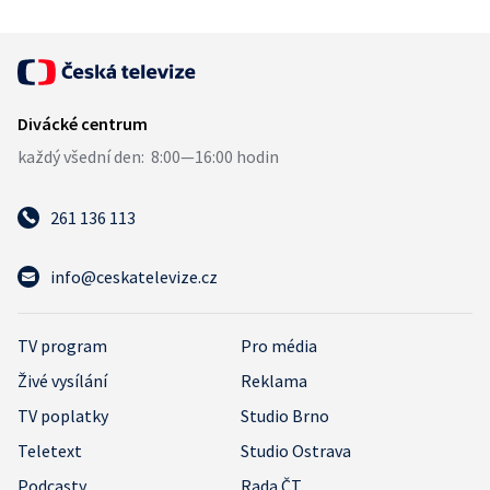
261 136 113
info@ceskatelevize.cz
TV program
Pro média
Živé vysílání
Reklama
TV poplatky
Studio Brno
Teletext
Studio Ostrava
Podcasty
Rada ČT