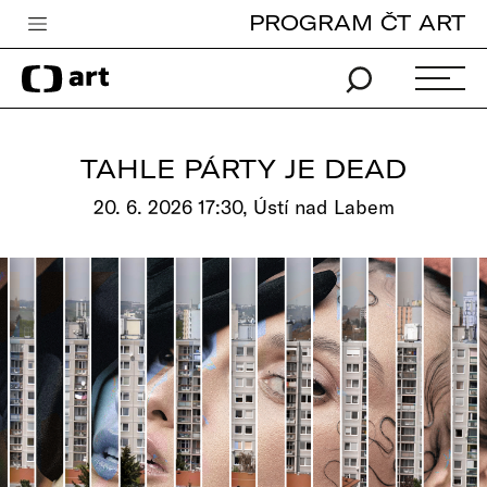
PROGRAM ČT ART
Česká televize
Zpravodajství
Sport
TAHLE PÁRTY JE DEAD
iVysílání
20. 6. 2026 17:30, Ústí nad Labem
TV program
Pro děti
edu
Vše o ČT