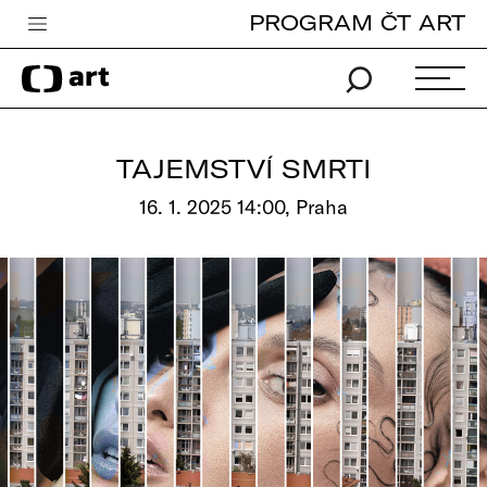
PROGRAM ČT ART
Česká televize
Zpravodajství
Sport
TAJEMSTVÍ SMRTI
iVysílání
16. 1. 2025 14:00, Praha
TV program
Pro děti
edu
Vše o ČT