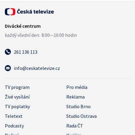
261 136 113
info@ceskatelevize.cz
TV program
Pro média
Živé vysílání
Reklama
TV poplatky
Studio Brno
Teletext
Studio Ostrava
Podcasty
Rada ČT