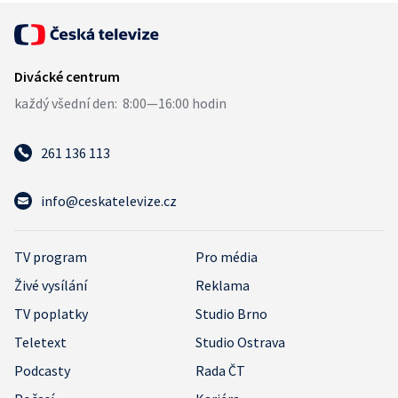
261 136 113
info@ceskatelevize.cz
TV program
Pro média
Živé vysílání
Reklama
TV poplatky
Studio Brno
Teletext
Studio Ostrava
Podcasty
Rada ČT