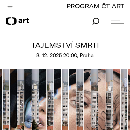
PROGRAM ČT ART
Česká televize
Zpravodajství
Sport
TAJEMSTVÍ SMRTI
iVysílání
8. 12. 2025 20:00, Praha
TV program
Pro děti
edu
Vše o ČT