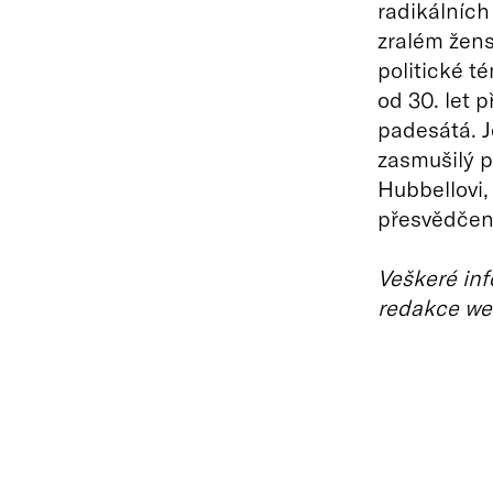
radikálních 
zralém žens
politické t
od 30. let 
padesátá. J
zasmušilý p
Hubbellovi,
přesvědčení
Veškeré inf
redakce we