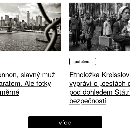
společnost
ennon, slavný muž
Etnoložka Kreisslov
arátem. Ale fotky
vypráví o „cestách
ůměrné
pod dohledem Státn
bezpečnosti
více