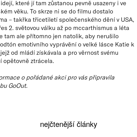
idejí, které jí tam zůstanou pevně usazeny i ve
kém věku. To skrze ni se do filmu dostalo
éma – takřka třicetiletí společenského dění v USA,
přes 2. světovou válku až po mccarthismus a léta
e tam ale přítomno jen natolik, aby nerušilo
odtón emotivního vyprávění o velké lásce Katie k
 jejž od mládí získávala a pro věrnost svému
 opětovně ztrácela.
ormace o pořádané akci pro vás připravila
bu GoOut.
nejčtenější články