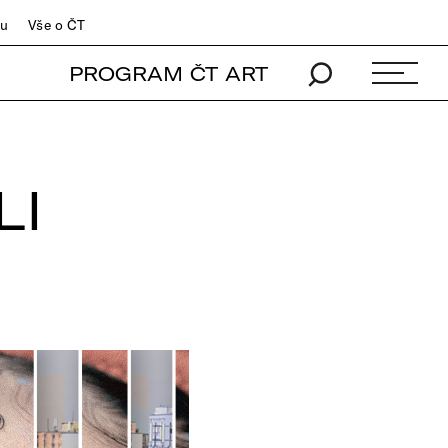
du
Vše o ČT
PROGRAM ČT ART
LI