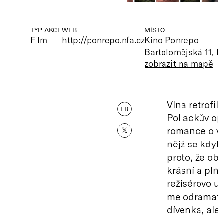
TYP AKCE
WEB
MÍSTO
Film
http://ponrepo.nfa.cz
Kino Ponrepo
Bartolomějská 11,
zobrazit na mapě
Vlna retrof
FB
Pollackův o
romance o v
𝕏
nějž se kdy
proto, že ob
krásní a pl
režisérovo 
melodramati
dívenka, al