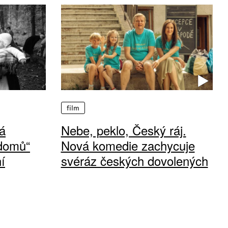
film
á
Nebe, peklo, Český ráj.
 domů“
Nová komedie zachycuje
í
svéráz českých dovolených