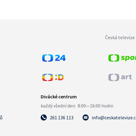
Česká televize 
tů
261 136 113
info@ceskatelevize.