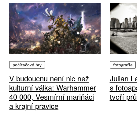
počítačové hry
fotografie
V budoucnu není nic než
Julian L
kulturní válka: Warhammer
s fotoap
40 000, Vesmírní mariňáci
tvoří pr
a krajní pravice