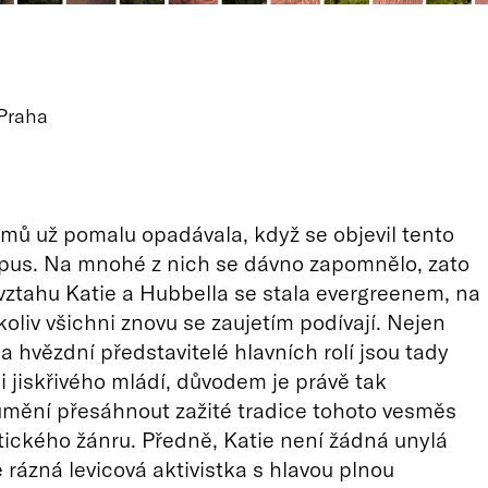
 Praha
ilmů už pomalu opadávala, když se objevil tento
pus. Na mnohé z nich se dávno zapomnělo, zato
ztahu Katie a Hubbella se stala evergreenem, na
koliv všichni znovu se zaujetím podívají. Nejen
a hvězdní představitelé hlavních rolí jsou tady
ni jiskřivého mládí, důvodem je právě tak
umění přesáhnout zažité tradice tohoto vesměs
ckého žánru. Předně, Katie není žádná unylá
e rázná levicová aktivistka s hlavou plnou