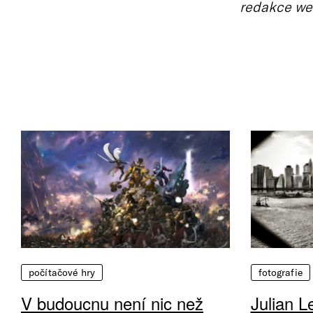
redakce we
počítačové hry
fotografie
V budoucnu není nic než
Julian L