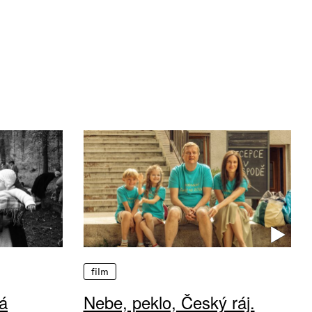
film
á
Nebe, peklo, Český ráj.