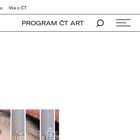
du
Vše o ČT
PROGRAM ČT ART