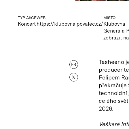
TYP AKCE
WEB
MÍSTO
Koncert
https://klubovna.povalec.cz/
Klubovna
Generála P
zobrazit n
Tasheeno j
FB
producent
Felipem Ram
𝕏
překračuje 
technoidní 
celého svět
2026.
Veškeré inf