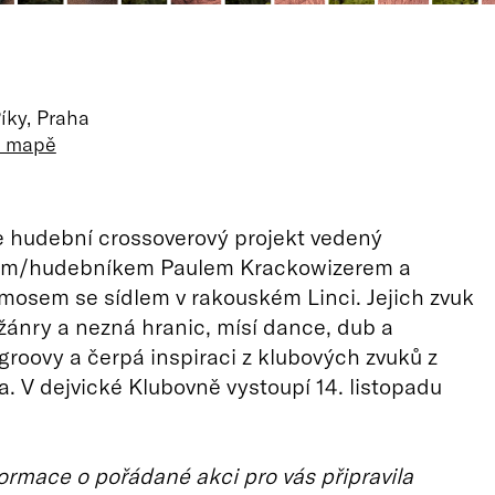
íky, Praha
a mapě
e hudební crossoverový projekt vedený
em/hudebníkem Paulem Krackowizerem a
osem se sídlem v rakouském Linci. Jejich zvuk
žánry a nezná hranic, mísí dance, dub a
groovy a čerpá inspiraci z klubových zvuků z
a. V dejvické Klubovně vystoupí 14. listopadu
ormace o pořádané akci pro vás připravila