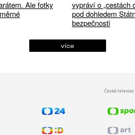
arátem. Ale fotky
vypráví o „cestách
ůměrné
pod dohledem Státn
bezpečnosti
více
Česká televize 