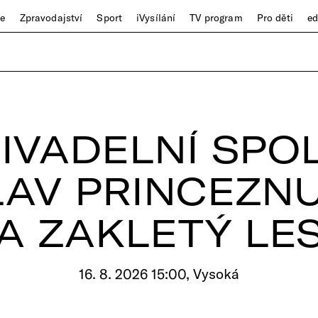
ze
Zpravodajství
Sport
iVysílání
TV program
Pro děti
e
IVADELNÍ SPO
LAV PRINCEZNU
A ZAKLETÝ LE
16. 8. 2026 15:00, Vysoká