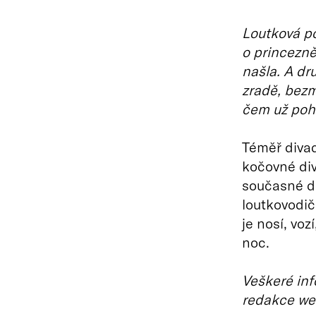
Loutková p
o princezně,
našla. A dr
zradě, bezm
čem už poh
Téměř divad
kočovné div
současné do
loutkovodič
je nosí, voz
noc.
Veškeré inf
redakce we