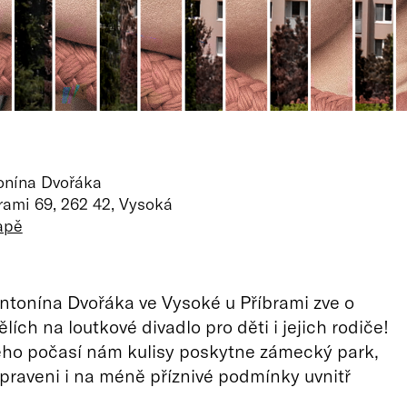
onína Dvořáka
rami 69, 262 42, Vysoká
apě
tonína Dvořáka ve Vysoké u Příbrami zve o
lích na loutkové divadlo pro děti i jejich rodiče!
ého počasí nám kulisy poskytne zámecký park,
ipraveni i na méně příznivé podmínky uvnitř