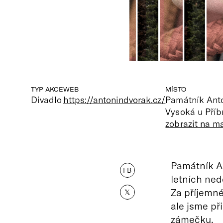
TYP AKCE
WEB
MÍSTO
Divadlo
https://antonindvorak.cz/
Památník Ant
Vysoká u Příb
zobrazit na m
Památník An
FB
letních nedě
Za příjemn
𝕏
ale jsme př
zámečku.