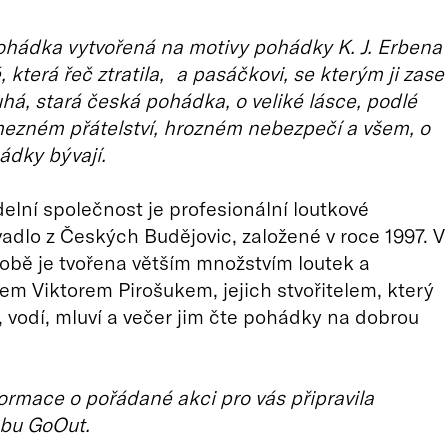
ohádka vytvořená na motivy pohádky K. J. Erbena
 která řeč ztratila, a pasáčkovi, se kterým ji zase
uhá, stará česká pohádka, o veliké lásce, podlé
ezném přátelství, hrozném nebezpečí a všem, o
ádky bývají.
elní společnost je profesionální loutkové
adlo z Českých Budějovic, založené v roce 1997. V
bě je tvořena větším množstvím loutek a
em Viktorem Pirošukem, jejich stvořitelem, který
í, vodí, mluví a večer jim čte pohádky na dobrou
ormace o pořádané akci pro vás připravila
bu GoOut.