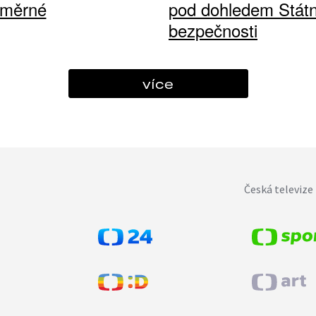
ůměrné
pod dohledem Státn
bezpečnosti
více
Česká televize 