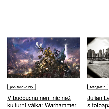
počítačové hry
fotografie
V budoucnu není nic než
Julian L
kulturní válka: Warhammer
s fotoap