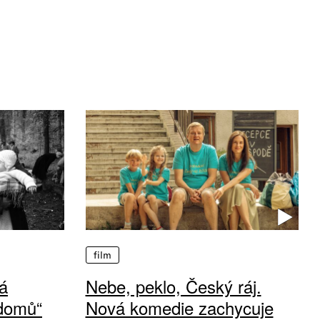
film
á
Nebe, peklo, Český ráj.
 domů“
Nová komedie zachycuje