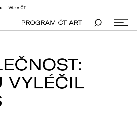
du
Vše o ČT
PROGRAM ČT ART
LEČNOST:
 VYLÉČIL
S