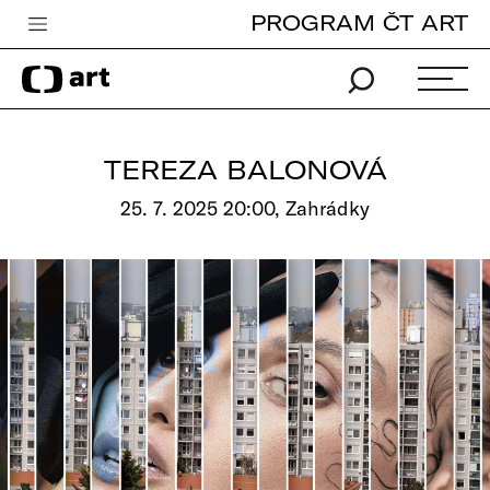
PROGRAM ČT ART
Česká televize
Zpravodajství
Sport
TEREZA BALONOVÁ
iVysílání
25. 7. 2025 20:00, Zahrádky
TV program
Pro děti
edu
Vše o ČT