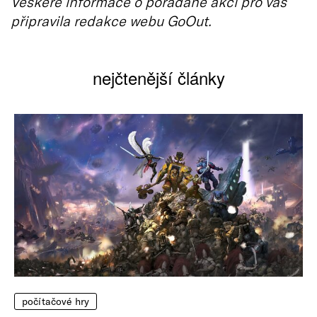
Veškeré informace o pořádané akci pro vás
připravila redakce webu GoOut.
nejčtenější články
počítačové hry