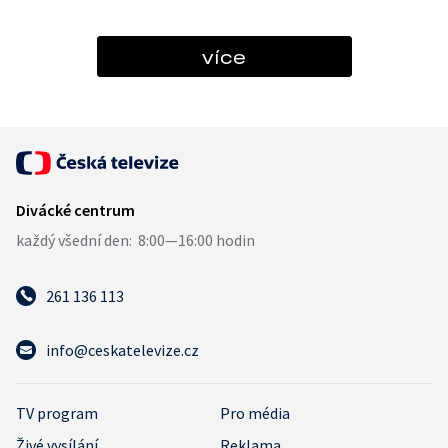
více
261 136 113
info@ceskatelevize.cz
TV program
Pro média
Živé vysílání
Reklama