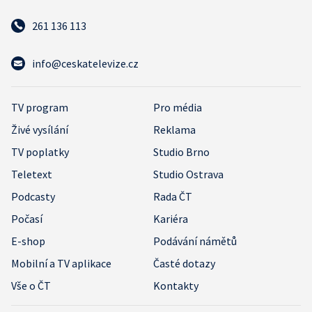
261 136 113
info@ceskatelevize.cz
TV program
Pro média
Živé vysílání
Reklama
TV poplatky
Studio Brno
Teletext
Studio Ostrava
Podcasty
Rada ČT
Počasí
Kariéra
E-shop
Podávání námětů
Mobilní a TV aplikace
Časté dotazy
Vše o ČT
Kontakty