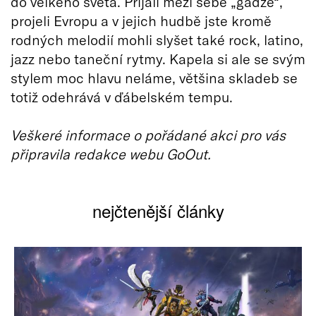
do velkého světa. Přijali mezi sebe „gadže“,
projeli Evropu a v jejich hudbě jste kromě
rodných melodií mohli slyšet také rock, latino,
jazz nebo taneční rytmy. Kapela si ale se svým
stylem moc hlavu neláme, většina skladeb se
totiž odehrává v ďábelském tempu.
Veškeré informace o pořádané akci pro vás
připravila redakce webu GoOut.
nejčtenější články