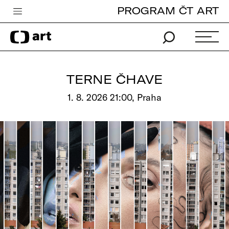
PROGRAM ČT ART
Česká televize
Zpravodajství
Sport
TERNE ČHAVE
iVysílání
1. 8. 2026 21:00, Praha
TV program
Pro děti
edu
Vše o ČT