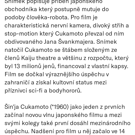
Snímek popisuje příběh japonského
obchodníka který postupně mutuje do
podoby člověka-robota. Pro film je
charakteristická nervní kamera, divoký střih a
stop-motion který Cukamoto převzal od ním
obdivovaného Jana Švankmajera. Snímek
natočil Cukamoto se štábem složeným ze
členů Kaiju theatre a většinu z rozpočtu, který
byl 13 milionů jenů, financoval z vlastní kapsy.
Film se dočkal výraznějšího úspěchu v
zahraničí a získal kultovní status mezi
příznivci sci-fi a bodyhororů.
Šin'ja Cukamoto (*1960) jako jeden z prvních
začínal novou vlnu japonského filmu a mezi
svými kolegy také první dosáhl mezinárodního
úspěchu. Nadšení pro film u něj začalo ve 14