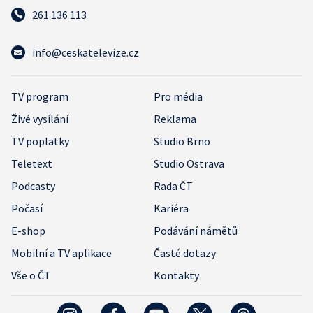
261 136 113
info@ceskatelevize.cz
TV program
Pro média
Živé vysílání
Reklama
TV poplatky
Studio Brno
Teletext
Studio Ostrava
Podcasty
Rada ČT
Počasí
Kariéra
E-shop
Podávání námětů
Mobilní a TV aplikace
Časté dotazy
Vše o ČT
Kontakty