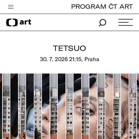
PROGRAM ČT ART
Česká televize
Zpravodajství
Sport
TETSUO
iVysílání
30. 7. 2026 21:15, Praha
TV program
Pro děti
edu
Vše o ČT