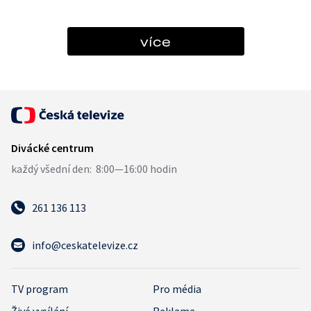
více
261 136 113
info@ceskatelevize.cz
TV program
Pro média