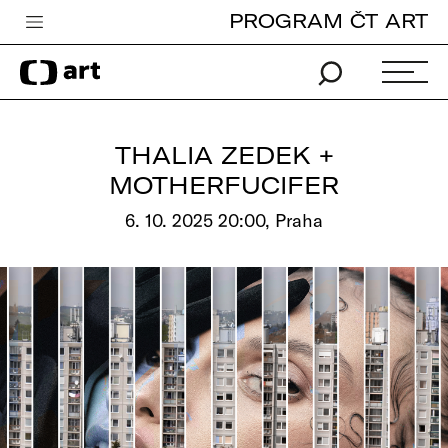
PROGRAM ČT ART
Česká televize
Zpravodajství
Sport
THALIA ZEDEK +
iVysílání
MOTHERFUCIFER
TV program
6. 10. 2025 20:00, Praha
Pro děti
edu
Vše o ČT