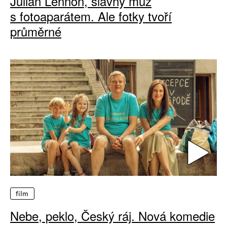
Julian Lennon, slavný muž
s fotoaparátem. Ale fotky tvoří
průměrné
film
Nebe, peklo, Český ráj. Nová komedie