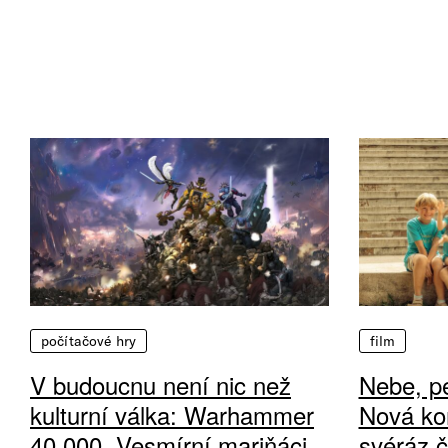
počítačové hry
film
V budoucnu není nic než
Nebe, pe
kulturní válka: Warhammer
Nová ko
40 000, Vesmírní mariňáci
svéráz 