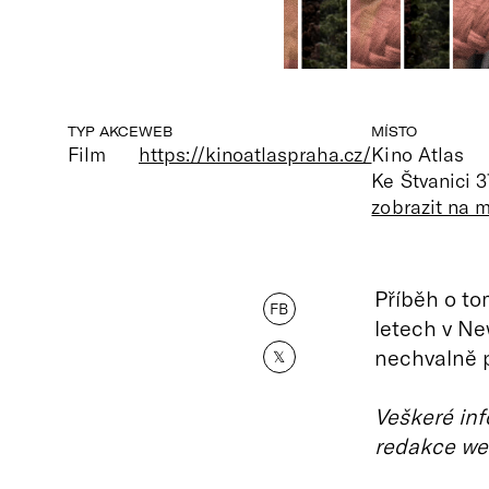
TYP AKCE
WEB
MÍSTO
Film
https://kinoatlaspraha.cz/
Kino Atlas
Ke Štvanici 3
zobrazit na 
Příběh o to
FB
letech v Ne
nechvalně 
𝕏
Veškeré inf
redakce we