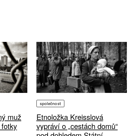
společnost
vný muž
Etnoložka Kreisslová
 fotky
vypráví o „cestách domů“
pod dohledem Státní