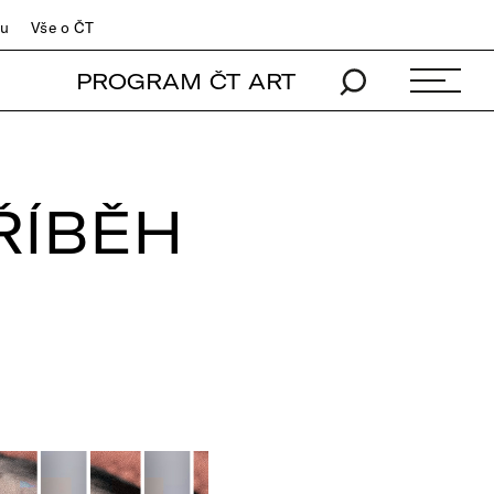
du
Vše o ČT
PROGRAM ČT ART
ŘÍBĚH