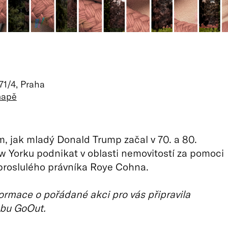
71/4, Praha
mapě
m, jak mladý Donald Trump začal v 70. a 80.
w Yorku podnikat v oblasti nemovitostí za pomoci
proslulého právníka Roye Cohna.
ormace o pořádané akci pro vás připravila
bu GoOut.