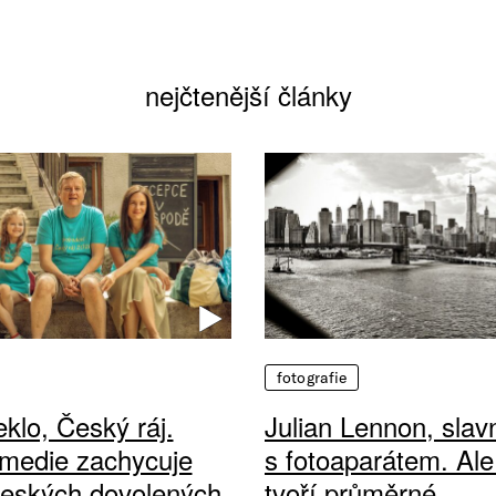
nejčtenější články
fotografie
klo, Český ráj.
Julian Lennon, sla
medie zachycuje
s fotoaparátem. Ale
českých dovolených
tvoří průměrné