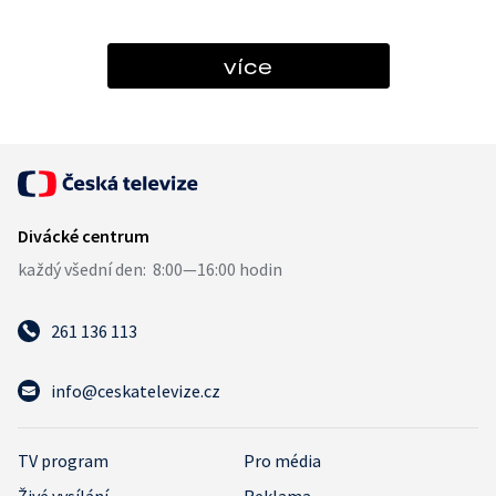
více
261 136 113
info@ceskatelevize.cz
TV program
Pro média