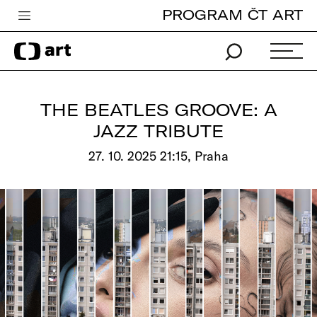
PROGRAM ČT ART
Česká televize
Zpravodajství
Sport
THE BEATLES GROOVE: A
iVysílání
JAZZ TRIBUTE
TV program
27. 10. 2025 21:15, Praha
Pro děti
edu
Vše o ČT