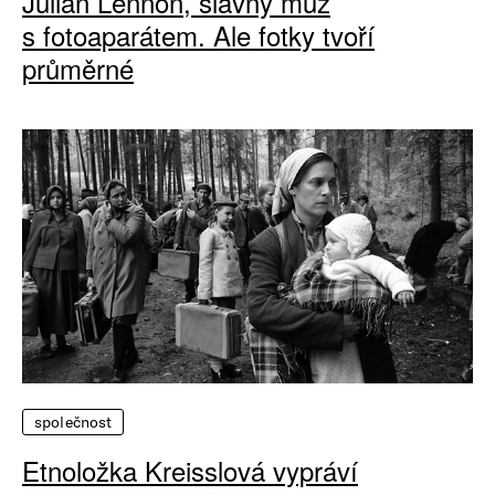
Julian Lennon, slavný muž
s fotoaparátem. Ale fotky tvoří
průměrné
společnost
Etnoložka Kreisslová vypráví