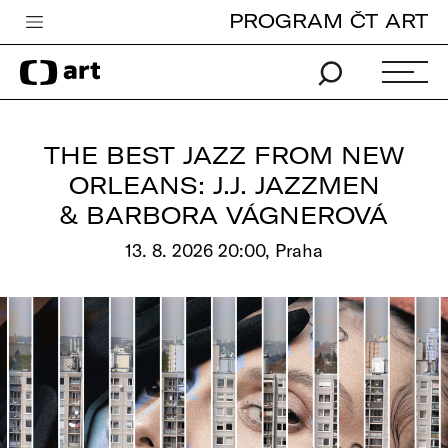
PROGRAM ČT ART
Česká televize
Zpravodajství
Sport
THE BEST JAZZ FROM NEW
iVysílání
ORLEANS: J.J. JAZZMEN
& BARBORA VÁGNEROVÁ
TV program
13. 8. 2026 20:00, Praha
Pro děti
edu
Vše o ČT