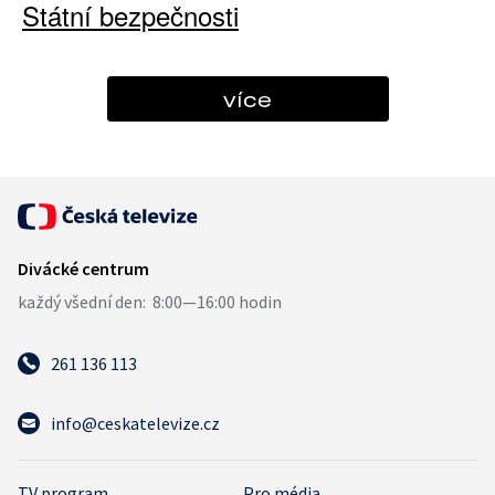
Státní bezpečnosti
více
261 136 113
info@ceskatelevize.cz
TV program
Pro média