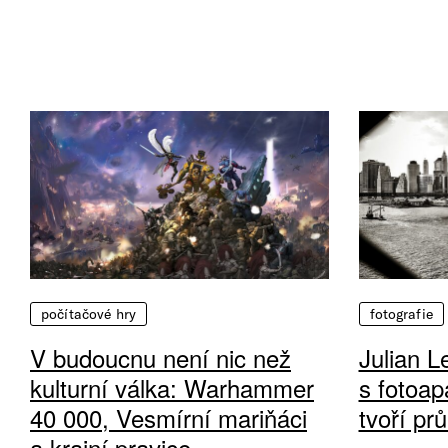
počítačové hry
fotografie
V budoucnu není nic než
Julian L
kulturní válka: Warhammer
s fotoap
40 000, Vesmírní mariňáci
tvoří pr
a krajní pravice