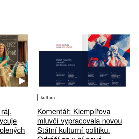
kultura
ráj.
Komentář: Klempířova
ycuje
mluvčí vypracovala novou
olených
Státní kulturní politiku.
Odráží se v ní nové