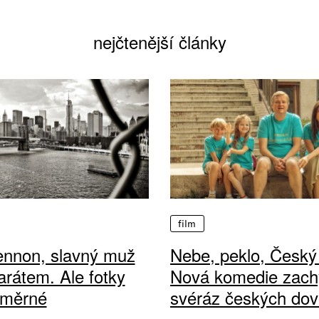
nejčtenější články
film
ennon, slavný muž
Nebe, peklo, Český 
arátem. Ale fotky
Nová komedie zach
ůměrné
svéráz českých dov