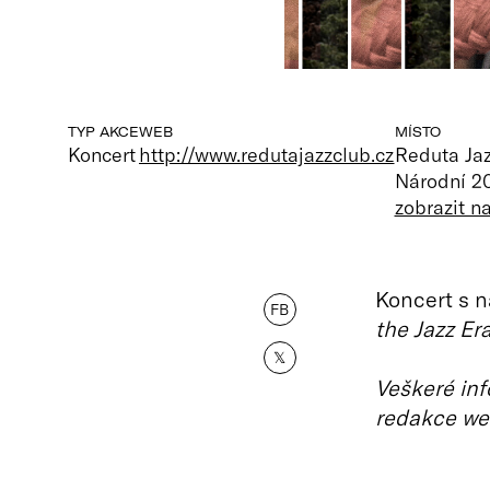
TYP AKCE
WEB
MÍSTO
Koncert
http://www.redutajazzclub.cz
Reduta Ja
Národní 20
zobrazit 
Koncert s 
FB
the Jazz Er
𝕏
Veškeré inf
redakce we