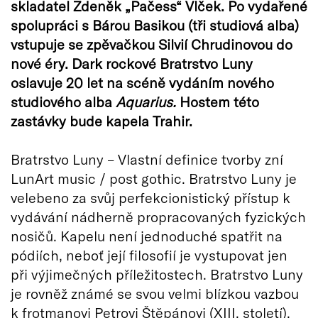
skladatel Zdeněk „Pačess“ Vlček. Po vydařené
spolupráci s Bárou Basikou (tři studiová alba)
vstupuje se zpěvačkou Silvií Chrudinovou do
nové éry. Dark rockové Bratrstvo Luny
oslavuje 20 let na scéně vydáním nového
studiového alba
Aquarius.
Hostem této
zastávky bude kapela Trahir.
Bratrstvo Luny – Vlastní definice tvorby zní
LunArt music / post gothic. Bratrstvo Luny je
velebeno za svůj perfekcionistický přístup k
vydávání nádherně propracovaných fyzických
nosičů. Kapelu není jednoduché spatřit na
pódiích, neboť její filosofií je vystupovat jen
při výjimečných příležitostech. Bratrstvo Luny
je rovněž známé se svou velmi blízkou vazbou
k frotmanovi Petrovi Štěpánovi (XIII. století).