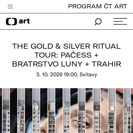
PROGRAM ČT ART
Česká televize
Zpravodajství
Sport
THE GOLD & SILVER RITUAL
iVysílání
TOUR: PAČESS +
BRATRSTVO LUNY + TRAHIR
TV program
3. 10. 2026 19:00, Svitavy
Pro děti
edu
Vše o ČT