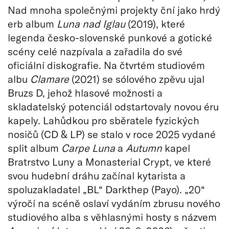
Nad mnoha společnými projekty ční jako hrdý
erb album
Luna nad Iglau
(2019), které
legenda česko-slovenské punkové a gotické
scény celé nazpívala a zařadila do své
oficiální diskografie. Na čtvrtém studiovém
albu
Clamare
(2021) se sólového zpěvu ujal
Bruzs D, jehož hlasové možnosti a
skladatelský potenciál odstartovaly novou éru
kapely. Lahůdkou pro sběratele fyzických
nosičů (CD & LP) se stalo v roce 2025 vydané
split album
Carpe Luna
a
Autumn
kapel
Bratrstvo Luny a Monasterial Crypt, ve které
svou hudební dráhu začínal kytarista a
spoluzakladatel „BL“ Darkthep (Payo). „20“
výročí na scéně oslaví vydáním zbrusu nového
studiového alba s věhlasnými hosty s názvem