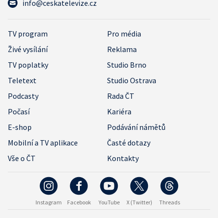
info@ceskatelevize.cz
TV program
Pro média
Živé vysílání
Reklama
TV poplatky
Studio Brno
Teletext
Studio Ostrava
Podcasty
Rada ČT
Počasí
Kariéra
E-shop
Podávání námětů
Mobilní a TV aplikace
Časté dotazy
Vše o ČT
Kontakty
Instagram
Facebook
YouTube
X (Twitter)
Threads