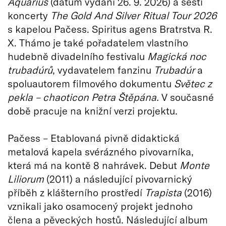
Aquarius
(datum vydání 26. 9. 2026) a šesti
koncerty
The Gold And Silver Ritual Tour 2026
s kapelou Pačess. Spiritus agens Bratrstva R.
X. Thámo je také pořadatelem vlastního
hudebně divadelního festivalu
Magická noc
trubadúrů
, vydavatelem fanzinu
Trubadúr
a
spoluautorem filmového dokumentu
Světec z
pekla – chaoticon Petra Štěpána.
V současné
době pracuje na knižní verzi projektu.
Pačess – Etablovaná pivně didaktická
metalová kapela svérázného pivovarníka,
která má na kontě 8 nahrávek. Debut
Monte
Liliorum
(2011) a následující pivovarnický
příběh z klášterního prostředí
Trapista
(2016)
vznikali jako osamocený projekt jednoho
člena a pěveckých hostů. Následující album