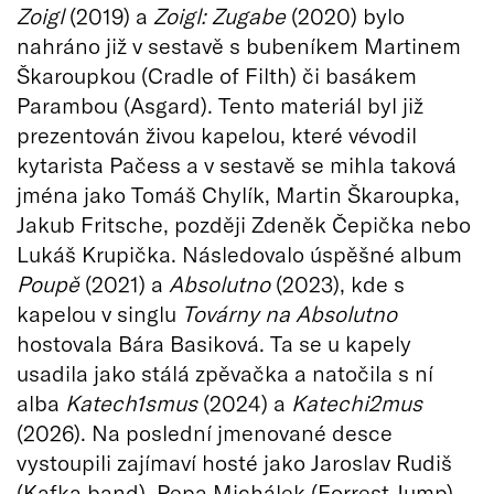
Zoigl
(2019) a
Zoigl: Zugabe
(2020) bylo
nahráno již v sestavě s bubeníkem Martinem
Škaroupkou (Cradle of Filth) či basákem
Parambou (Asgard). Tento materiál byl již
prezentován živou kapelou, které vévodil
kytarista Pačess a v sestavě se mihla taková
jména jako Tomáš Chylík, Martin Škaroupka,
Jakub Fritsche, později Zdeněk Čepička nebo
Lukáš Krupička. Následovalo úspěšné album
Poupě
(2021) a
Absolutno
(2023), kde s
kapelou v singlu
Továrny na Absolutno
hostovala Bára Basiková. Ta se u kapely
usadila jako stálá zpěvačka a natočila s ní
alba
Katech1smus
(2024) a
Katechi2mus
(2026). Na poslední jmenované desce
vystoupili zajímaví hosté jako Jaroslav Rudiš
(Kafka band), Pepa Michálek (Forrest Jump),