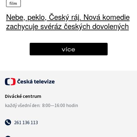
film
Nebe, peklo, Český ráj. Nová komedie
zachycuje svéráz českých dovolených
více
261 136 113