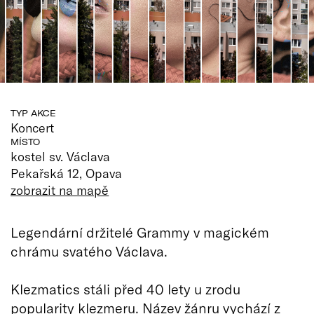
TYP AKCE
Koncert
MÍSTO
kostel sv. Václava
Pekařská 12, Opava
zobrazit na mapě
Legendární držitelé Grammy v magickém
chrámu svatého Václava.
Klezmatics stáli před 40 lety u zrodu
popularity klezmeru. Název žánru vychází z