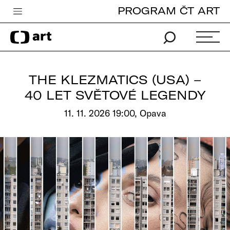
PROGRAM ČT ART
Česká televize
Zpravodajství
Sport
THE KLEZMATICS (USA) –
iVysílání
40 LET SVĚTOVÉ LEGENDY
TV program
11. 11. 2026 19:00, Opava
Pro děti
edu
Vše o ČT