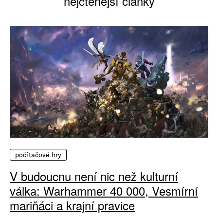
nejčtenější články
počítačové hry
V budoucnu není nic než kulturní
válka: Warhammer 40 000, Vesmírní
mariňáci a krajní pravice