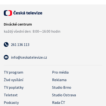
261 136 113
info@ceskatelevize.cz
TV program
Pro média
Živé vysílání
Reklama
TV poplatky
Studio Brno
Teletext
Studio Ostrava
Podcasty
Rada ČT