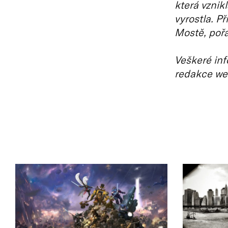
která vznik
vyrostla. Př
Mostě, pořá
Veškeré inf
redakce we