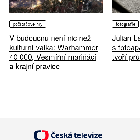
počítačové hry
fotografie
V budoucnu není nic než
Julian L
kulturní válka: Warhammer
s fotoap
40 000, Vesmírní mariňáci
tvoří pr
a krajní pravice