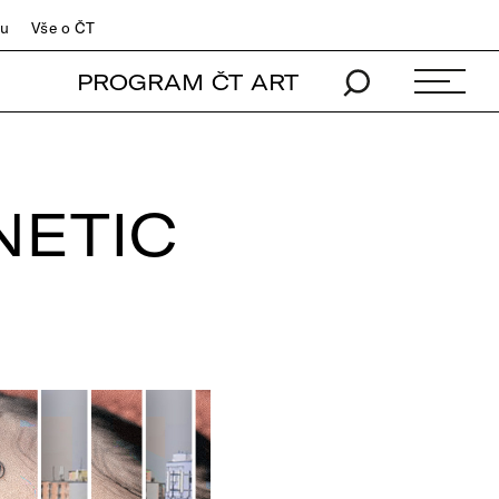
du
Vše o ČT
PROGRAM ČT ART
NETIC