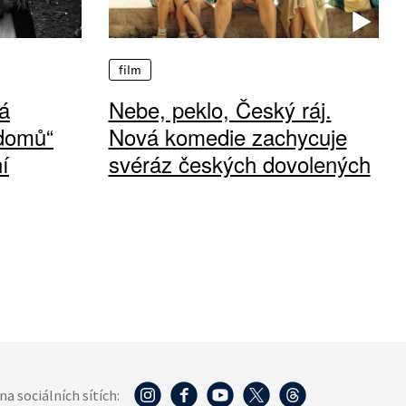
film
á
Nebe, peklo, Český ráj.
 domů“
Nová komedie zachycuje
í
svéráz českých dovolených
na sociálních sítích: