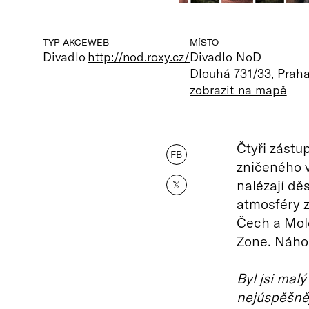
TYP AKCE
WEB
MÍSTO
Divadlo
http://nod.roxy.cz/
Divadlo NoD
Dlouhá 731/33, Prah
zobrazit na mapě
Čtyři zástu
FB
zničeného 
nalézají dě
𝕏
atmosféry z
Čech a Mold
Zone. Náho
Byl jsi malý
nejúspěšněj