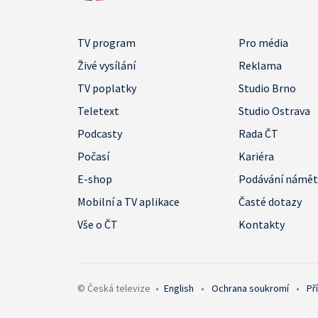
TV program
Pro média
Živé vysílání
Reklama
TV poplatky
Studio Brno
Teletext
Studio Ostrava
Podcasty
Rada ČT
Počasí
Kariéra
E-shop
Podávání námě
Mobilní a TV aplikace
Časté dotazy
Vše o ČT
Kontakty
© Česká televize
•
English
•
Ochrana soukromí
•
Př