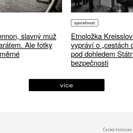
společnost
ennon, slavný muž
Etnoložka Kreisslov
arátem. Ale fotky
vypráví o „cestách
ůměrné
pod dohledem Státn
bezpečnosti
více
Česká televize 