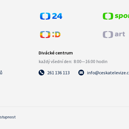
tů
261 136 113
info@ceskatelevize.
ístupnost