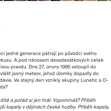
a
pci jedné generace pátrají po původci svého
vkusu. A pod nánosem devadesátkových cetek
sivou pravdu. Dne 27. února 1995 vstoupil do
vlášť jasný meteor, jehož úlomky dopadly do
ávie. Ve stejný den vznikly skupiny Lunetic a O-
da?
 dítě a pořád si jen hrál. Vzpomínáš? Příběh
ší kapely v dějinách české hudby. Příběh kapely,