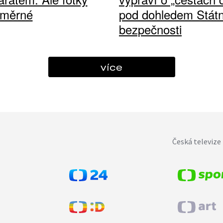
ůměrné
pod dohledem Státn
bezpečnosti
více
Česká televize 