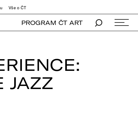
du
Vše o ČT
PROGRAM ČT ART
ERIENCE:
 JAZZ