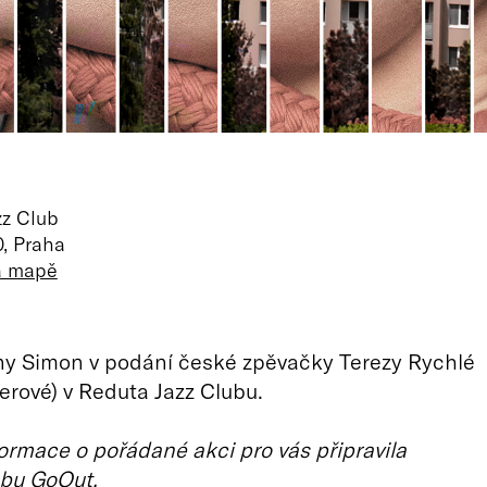
zz Club
, Praha
na mapě
ny Simon v podání české zpěvačky Terezy Rychlé
nerové) v Reduta Jazz Clubu.
ormace o pořádané akci pro vás připravila
bu GoOut.