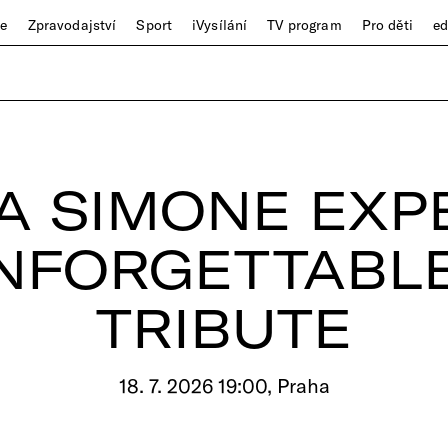
ze
Zpravodajství
Sport
iVysílání
TV program
Pro děti
e
A SIMONE EXP
NFORGETTABLE
TRIBUTE
18. 7. 2026 19:00, Praha