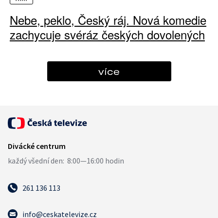
Nebe, peklo, Český ráj. Nová komedie
zachycuje svéráz českých dovolených
více
261 136 113
info@ceskatelevize.cz