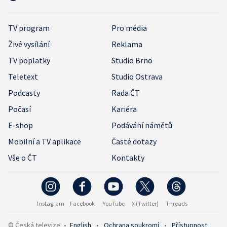
TV program
Pro média
Živé vysílání
Reklama
TV poplatky
Studio Brno
Teletext
Studio Ostrava
Podcasty
Rada ČT
Počasí
Kariéra
E-shop
Podávání námětů
Mobilní a TV aplikace
Časté dotazy
Vše o ČT
Kontakty
Instagram
Facebook
YouTube
X (Twitter)
Threads
© Česká televize
•
English
•
Ochrana soukromí
•
Přístupnost