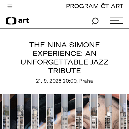
PROGRAM ČT ART
Česká televize
Zpravodajství
Sport
THE NINA SIMONE
iVysílání
EXPERIENCE: AN
UNFORGETTABLE JAZZ
TV program
TRIBUTE
Pro děti
21. 9. 2026 20:00, Praha
edu
Vše o ČT