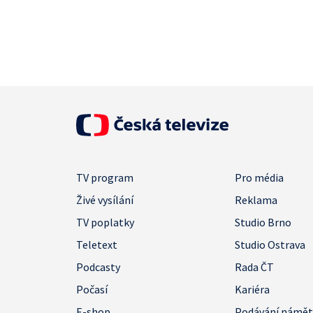
TV program
Pro média
Živé vysílání
Reklama
TV poplatky
Studio Brno
Teletext
Studio Ostrava
Podcasty
Rada ČT
Počasí
Kariéra
E-shop
Podávání námě