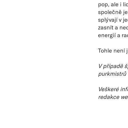
pop, ale i 
společně je
splývají v j
zasnít a ne
energií a ra
Tohle není 
V případě š
purkmistrů
Veškeré inf
redakce we