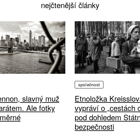
nejčtenější články
společnost
ennon, slavný muž
Etnoložka Kreisslov
arátem. Ale fotky
vypráví o „cestách
ůměrné
pod dohledem Státn
bezpečnosti