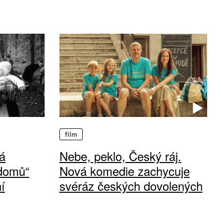
film
á
Nebe, peklo, Český ráj.
 domů“
Nová komedie zachycuje
í
svéráz českých dovolených