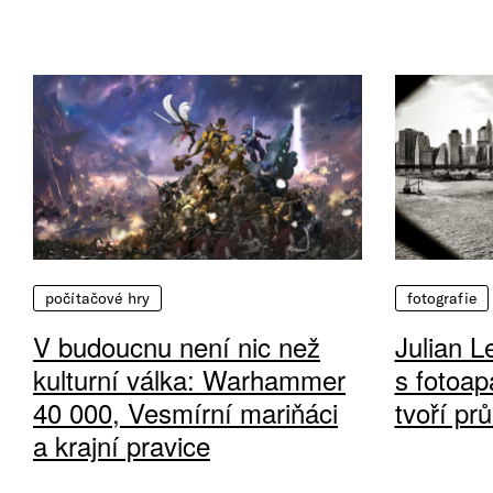
počítačové hry
fotografie
V budoucnu není nic než
Julian L
kulturní válka: Warhammer
s fotoap
40 000, Vesmírní mariňáci
tvoří pr
a krajní pravice