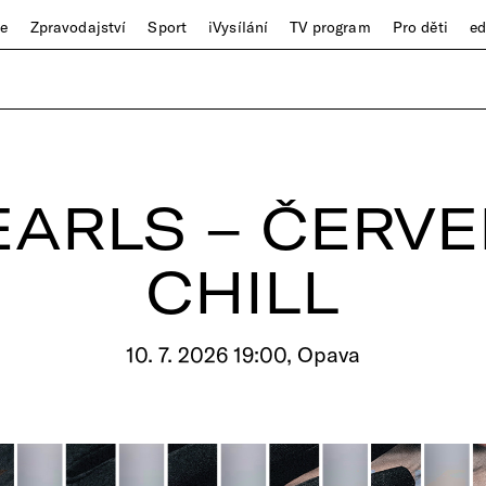
ze
Zpravodajství
Sport
iVysílání
TV program
Pro děti
e
EARLS – ČERV
CHILL
10. 7. 2026 19:00, Opava