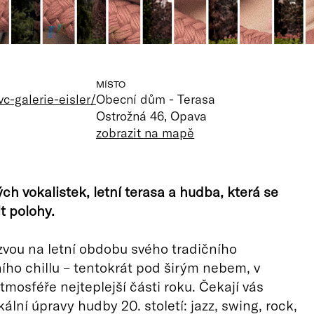
MÍSTO
c-galerie-eisler/
Obecní dům - Terasa
Ostrožná 46, Opava
zobrazit na mapě
ch vokalistek, letní terasa a hudba, která se
t polohy.
zvou na letní obdobu svého tradičního
ho chillu – tentokrát pod širým nebem, v
mosféře nejteplejší části roku. Čekají vás
ální úpravy hudby 20. století: jazz, swing, rock,