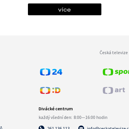
více
Česká televize 
tů
261 136 113
info@ceskatelevize.