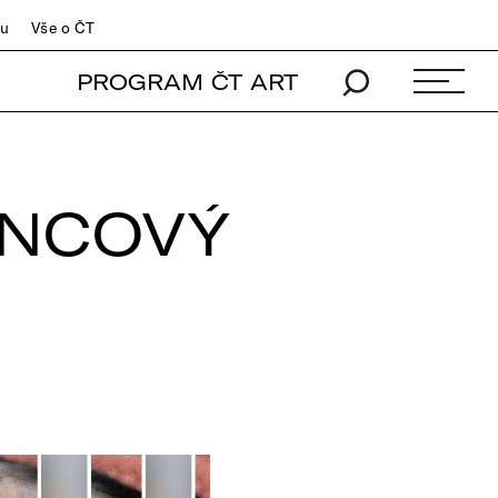
du
Vše o ČT
PROGRAM ČT ART
ENCOVÝ