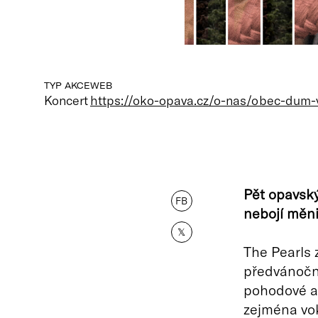
TYP AKCE
WEB
Koncert
https://oko-opava.cz/o-nas/obec-dum-v
Pět opavský
FB
nebojí měni
𝕏
The Pearls 
předvánoční
pohodové at
zejména vok