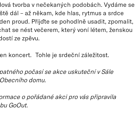
lidová tvorba v nečekaných podobách. Vydáme se
ště dál – až někam, kde hlas, rytmus a srdce
eden proud. Přijďte se pohodlně usadit, zpomalit,
chat se nést večerem, který voní létem, ženskou
dostí ze zpěvu.
jen koncert. Tohle je srdeční záležitost.
patného počasí se akce uskuteční v Sále
 Obecního domu.
ormace o pořádané akci pro vás připravila
bu GoOut.