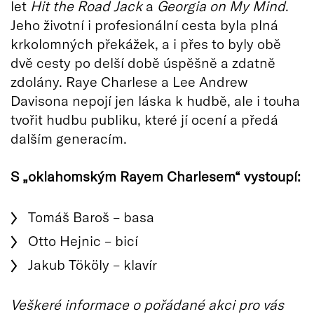
let
Hit the Road Jack
a
Georgia on My Mind
.
Jeho životní i profesionální cesta byla plná
krkolomných překážek, a i přes to byly obě
dvě cesty po delší době úspěšně a zdatně
zdolány. Raye Charlese a Lee Andrew
Davisona nepojí jen láska k hudbě, ale i touha
tvořit hudbu publiku, které jí ocení a předá
dalším generacím.
S „oklahomským Rayem Charlesem“ vystoupí:
Tomáš Baroš – basa
Otto Hejnic – bicí
Jakub Tököly – klavír
Veškeré informace o pořádané akci pro vás