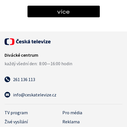
více
261 136 113
info@ceskatelevize.cz
TV program
Pro média
Živé vysílání
Reklama