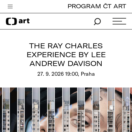
PROGRAM ČT ART
Česká televize
Zpravodajství
Sport
THE RAY CHARLES
iVysílání
EXPERIENCE BY LEE
ANDREW DAVISON
TV program
27. 9. 2026 19:00, Praha
Pro děti
edu
Vše o ČT